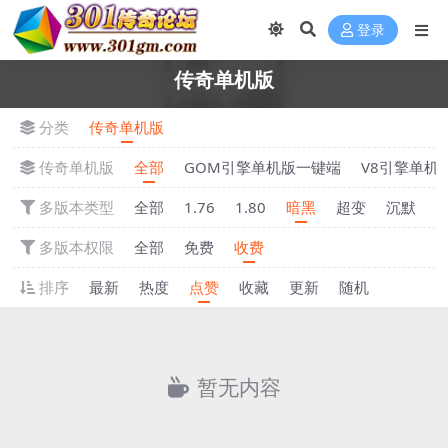
登录
传奇单机版
分类
传奇单机版
传奇单机版
全部
GOM引擎单机版一键端
V8引擎单机
多版本类型
全部
1.76
1.80
暗黑
超变
沉默
多版本权限
全部
免费
收费
排序
最新
热度
点赞
收藏
更新
随机
暂无内容