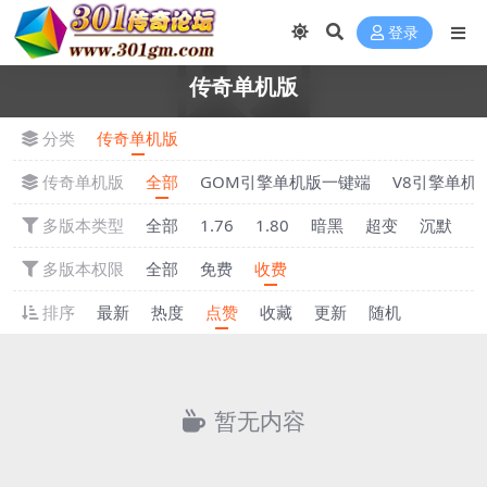
登录
传奇单机版
分类
传奇单机版
传奇单机版
全部
GOM引擎单机版一键端
V8引擎单机
多版本类型
全部
1.76
1.80
暗黑
超变
沉默
多版本权限
全部
免费
收费
排序
最新
热度
点赞
收藏
更新
随机
暂无内容