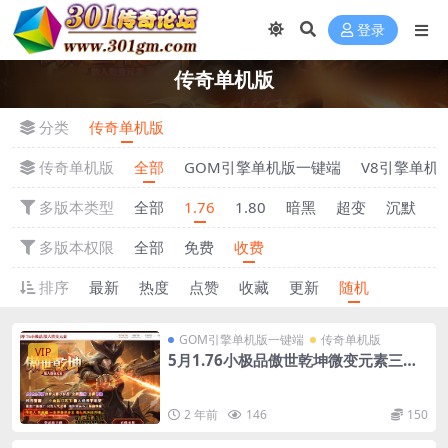
登录
传奇单机版
分类
传奇单机版
传奇单机版
全部
GOM引擎单机版一键端
V8引擎单机
多版本类型
全部
1.76
1.80
暗黑
超变
沉默
多版本权限
全部
免费
收费
排序
最新
热度
点赞
收藏
更新
随机
GOM引擎单机版一键端
传奇单机版
VIP
5月1.76小极品傲世乾坤微变元素三职
业传奇-附带GM后台
2 年前
146
150