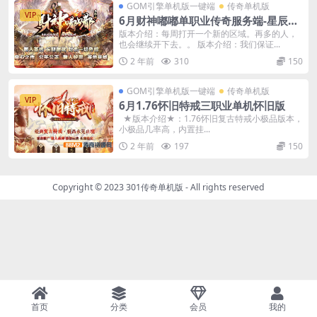
GOM引擎单机版一键端
传奇单机版
VIP
6月财神嘟嘟单职业传奇服务端-星辰塔-
骰王-附带GM后台
版本介绍：每周打开一个新的区域。再多的人，
也会继续开下去。。 版本介绍：我们保证...
2 年前
310
150
GOM引擎单机版一键端
传奇单机版
VIP
6月1.76怀旧特戒三职业单机怀旧版
★版本介绍★：1.76怀旧复古特戒小极品版本，
小极品几率高，内置挂...
2 年前
197
150
Copyright © 2023
301传奇单机版
- All rights reserved
首页
分类
会员
我的