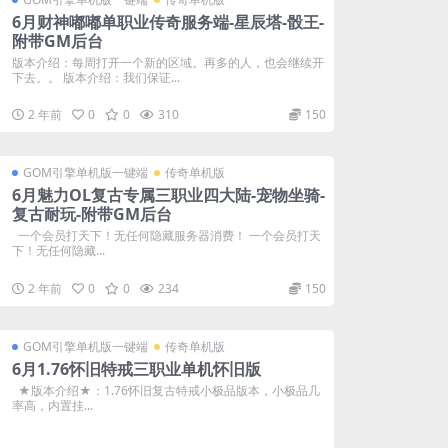
6月财神嘟嘟单职业传奇服务端-星辰塔-骰王-
附带GM后台
版本介绍：每周打开一个新的区域。再多的人，也会继续开
下去。。 版本介绍：我们保证...
2 年前
0
0
310
150
GOM引擎单机版一键端
传奇单机版
6月魅力OL复古专属三职业四大陆-宠物坐骑-
复古耐玩-附带GM后台
一个会员打天下！无任何隐藏服务器消费！ 一个会员打天
下！无任何隐藏...
2 年前
0
0
234
150
GOM引擎单机版一键端
传奇单机版
6月1.76怀旧特戒三职业单机怀旧版
★版本介绍★：1.76怀旧复古特戒小极品版本，小极品几
率高，内置挂...