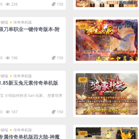
0
226
150
一键端
传奇单机版
VIP
限刀单职业一键传奇版本-附
0
196
150
一键端
传奇单机版
VIP
1.85新玉兔元素传奇单机版
台
元宝 介绍如何扮演 San 玩家。 想要培养
0
187
150
一键端
传奇单机版
VIP
专属传奇单机版四大陆-神魔