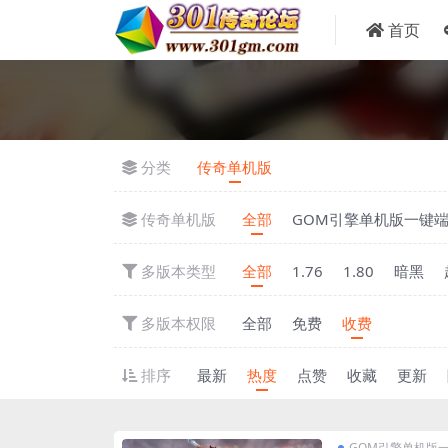
首页
分类
传奇单机版
传奇单机版
全部
GOM引擎单机版一键
多版本类型
全部
1.76
1.80
暗黑
多版本权限
全部
免费
收费
排序
最新
热度
点赞
收藏
更新
GOM引擎单机版