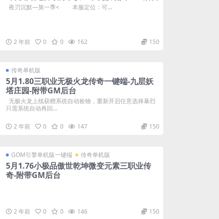
夜刃沉默—第一季< 本服定位：可...
2 年前
0
0
162
150
传奇单机版
5月1.80三职业无极火龙传奇一键端-九层妖
塔庄园-附带GM后台
无极火龙上线获赠系统自动捡物，重新开启任意选择暴烈
只需系统自动再回...
2 年前
0
0
147
150
GOM引擎单机版一键端
传奇单机版
5月1.76小极品傲世乾坤微变元素三职业传
奇-附带GM后台
2 年前
0
0
146
150