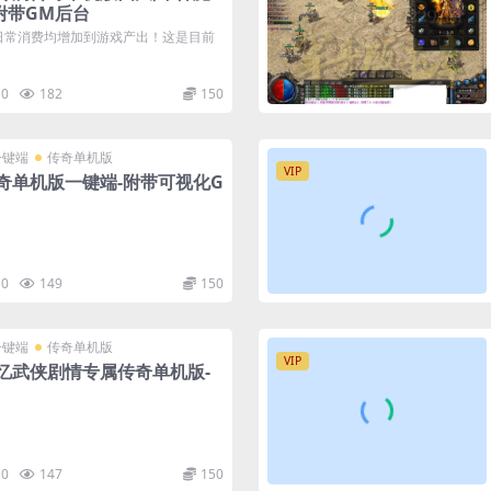
附带GM后台
日常消费均增加到游戏产出！这是目前
0
182
150
一键端
传奇单机版
VIP
奇单机版一键端-附带可视化G
0
149
150
一键端
传奇单机版
VIP
忆武侠剧情专属传奇单机版-
0
147
150