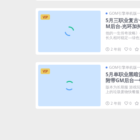
GOM引擎单机版
VIP
5月三职业复古
M后台-光环加
他的一生传奇攻略》
长久相对稳定—绿色复
2 年前
0
GOM引擎单机版
VIP
5月单职业黑暗
附带GM后台一
版本为长期服 游戏
上的垃圾废物快餐服 合
2 年前
0