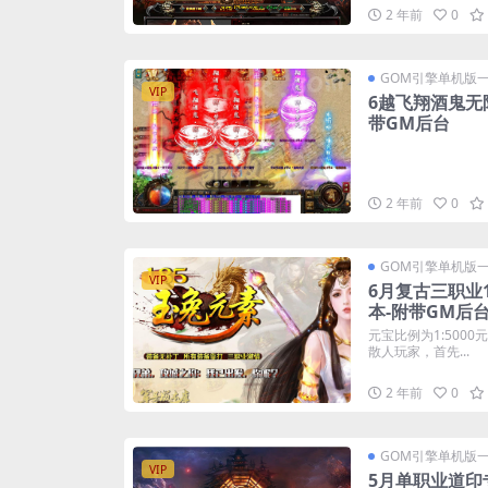
2 年前
0
GOM引擎单机版
VIP
6越飞翔酒鬼无
带GM后台
2 年前
0
GOM引擎单机版
VIP
6月复古三职业
本-附带GM后
元宝比例为1:5000
散人玩家，首先...
2 年前
0
GOM引擎单机版
VIP
5月单职业道印