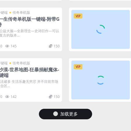
一键端
传奇单机版
VIP
一生传奇单机版一键端-附带G
持
公益大服—全新理念—史诗巨作—可以
古的版本...
0
145
150
一键端
传奇单机版
VIP
沙漠-世界地图-狂暴捐献魔体-
键端
玩法诸多 生活乐趣无穷尽 并不目前市场
区...
0
142
150
加载更多