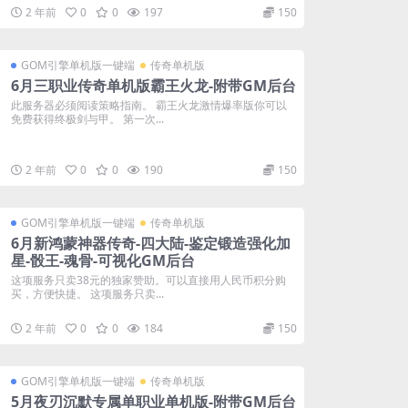
2 年前
0
0
197
150
GOM引擎单机版一键端
传奇单机版
6月三职业传奇单机版霸王火龙-附带GM后台
此服务器必须阅读策略指南。 霸王火龙激情爆率版你可以
免费获得终极剑与甲。 第一次...
2 年前
0
0
190
150
GOM引擎单机版一键端
传奇单机版
6月新鸿蒙神器传奇-四大陆-鉴定锻造强化加
星-骰王-魂骨-可视化GM后台
这项服务只卖38元的独家赞助。可以直接用人民币积分购
买，方便快捷。 这项服务只卖...
2 年前
0
0
184
150
GOM引擎单机版一键端
传奇单机版
5月夜刃沉默专属单职业单机版-附带GM后台