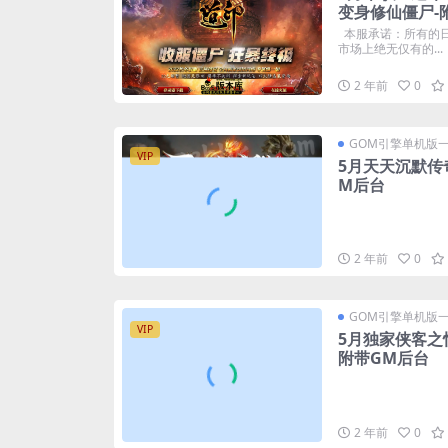
变身修仙僵尸-
本服承诺：所有的
市场上绝无仅有的...
2 年前
0
GOM引擎单机版
VIP
5月天天沉默传
M后台
2 年前
0
GOM引擎单机版
VIP
5月独家侠客之
附带GM后台
2 年前
0