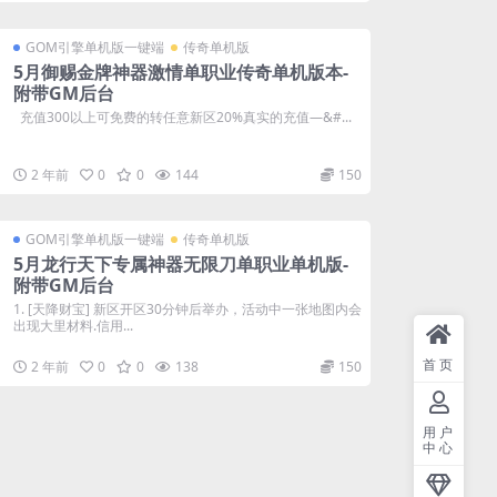
GOM引擎单机版一键端
传奇单机版
5月御赐金牌神器激情单职业传奇单机版本-
附带GM后台
充值300以上可免费的转任意新区20%真实的充值—&#...
2 年前
0
0
144
150
GOM引擎单机版一键端
传奇单机版
5月龙行天下专属神器无限刀单职业单机版-
附带GM后台
1. [天降财宝] 新区开区30分钟后举办，活动中一张地图内会
出现大里材料.信用...
首页
2 年前
0
0
138
150
用户
中心