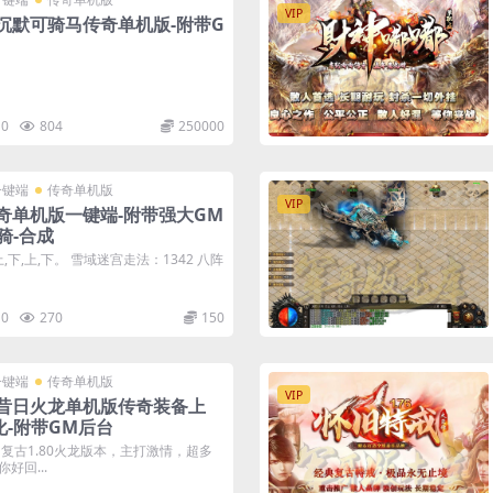
VIP
沉默可骑马传奇单机版-附带G
0
804
250000
一键端
传奇单机版
VIP
奇单机版一键端-附带强大GM
骑-合成
,下,上,下。 雪域迷宫走法：1342 八阵
0
270
150
一键端
传奇单机版
VIP
职业昔日火龙单机版传奇装备上
化-附带GM后台
复古1.80火龙版本，主打激情，超多
好回...