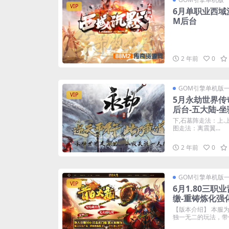
VIP
6月单职业西域
M后台
2 年前
0
GOM引擎单机版
VIP
5月永劫世界传
后台-五大陆-坐
下,石墓阵走法：上.上
图走法：离震翼...
2 年前
0
GOM引擎单机版
VIP
6月1.80三
缴-重铸炼化强
【版本介绍】 本服为
独一无二的玩法，带你