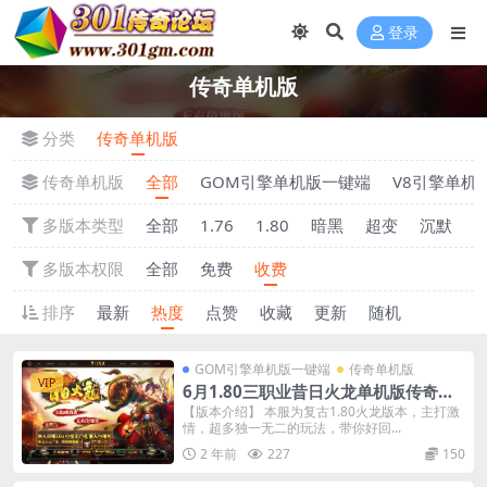
登录
传奇单机版
分类
传奇单机版
传奇单机版
全部
GOM引擎单机版一键端
V8引擎单机
多版本类型
全部
1.76
1.80
暗黑
超变
沉默
多版本权限
全部
免费
收费
排序
最新
热度
点赞
收藏
更新
随机
GOM引擎单机版一键端
传奇单机版
VIP
6月1.80三职业昔日火龙单机版传奇装
备上缴-重铸炼化强化-附带GM后台
【版本介绍】 本服为复古1.80火龙版本，主打激
情，超多独一无二的玩法，带你好回...
2 年前
227
150