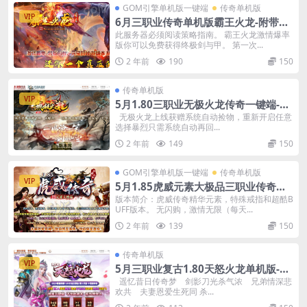
GOM引擎单机版一键端
传奇单机版
VIP
6月三职业传奇单机版霸王火龙-附带G
M后台
此服务器必须阅读策略指南。 霸王火龙激情爆率
版你可以免费获得终极剑与甲。 第一次...
2 年前
190
150
传奇单机版
VIP
5月1.80三职业无极火龙传奇一键端-九
层妖塔庄园-附带GM后台
无极火龙上线获赠系统自动捡物，重新开启任意
选择暴烈只需系统自动再回...
2 年前
149
150
GOM引擎单机版一键端
传奇单机版
VIP
5月1.85虎威元素大极品三职业传奇一
键端-附带GM后台
版本简介：虎威传奇精华元素，特殊戒指和超酷B
UFF版本。 无闪购，激情无限（每天...
2 年前
139
150
传奇单机版
VIP
5月三职业复古1.80天怒火龙单机版-附
带GM后台一键端
遥忆昔日传奇梦 剑影刀光杀气浓 兄弟情深悲
欢共 夫妻恩爱生死同 杀...