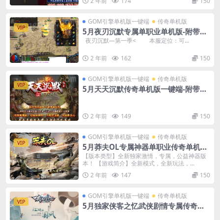
2 年前
174
150
GOM引擎单机版一键端
传奇单机版
VIP
5月夜刃沉默专属单职业单机版-附带G
M后台
夜刃沉默—第一季< 本服定位：可...
2 年前
162
150
GOM引擎单机版一键端
传奇单机版
VIP
5月天天沉默传奇单机版一键端-附带可
视化GM后台
2 年前
149
150
GOM引擎单机版一键端
传奇单机版
VIP
5月莽夫OL专属神器单职业传奇单机版-
附带GM后台
【版本类型】全新独家激情，专属，公益神器版
本！ 【游戏简介】全新模式，全新玩法，...
2 年前
147
150
GOM引擎单机版一键端
传奇单机版
VIP
5月独家侠客之忆武侠剧情专属传奇单
机版-附带GM后台