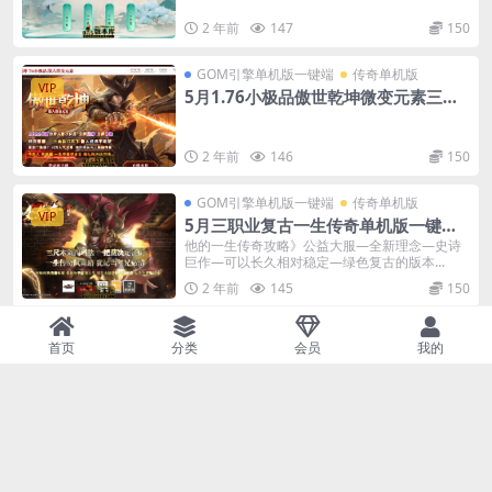
2 年前
147
150
GOM引擎单机版一键端
传奇单机版
VIP
5月1.76小极品傲世乾坤微变元素三职
业传奇-附带GM后台
2 年前
146
150
GOM引擎单机版一键端
传奇单机版
VIP
5月三职业复古一生传奇单机版一键端-
附带GM后台-光环加持
他的一生传奇攻略》公益大服—全新理念—史诗
巨作—可以长久相对稳定—绿色复古的版本...
2 年前
145
150
GOM引擎单机版一键端
传奇单机版
首页
分类
会员
我的
VIP
5月御赐金牌神器激情单职业传奇单机
版本-附带GM后台
充值300以上可免费的转任意新区20%真实的充
值—&#...
2 年前
145
150
GOM引擎单机版一键端
传奇单机版
VIP
5月单职业黑暗沙漠-世界地图-狂暴捐献