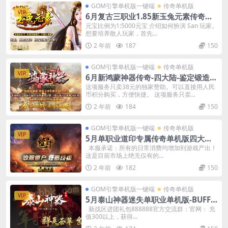
GOM引擎单机版一键端
传奇单机版
VIP
6月复古三职业1.85新玉兔元素传奇单
机版本-附带GM后台
元宝比例为1:5000元宝 介绍如何扮演 San 玩家。
想要培养散人玩家，首先...
2 年前
187
150
GOM引擎单机版一键端
传奇单机版
VIP
6月新鸿蒙神器传奇-四大陆-鉴定锻造强
化加星-骰王-魂骨-可视化GM后台
这项服务只卖38元的独家赞助。可以直接用人民
币积分购买，方便快捷。 这项服务只卖...
2 年前
184
150
GOM引擎单机版一键端
传奇单机版
VIP
5月单职业道印专属传奇单机版四大陆-
神魔变身修仙僵尸-附带GM后台
本服承诺：所有的日常消费均增加到游戏产出！
这是目前市场上绝无仅有的...
2 年前
182
150
GOM引擎单机版一键端
传奇单机版
VIP
5月泰山神器迷失单职业单机版-BUFF
洗练-附带GM后台
新战区进团礼包888888官方交流群：官网： 充
值300以上，获得...