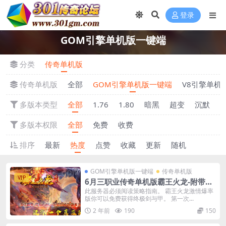
登录
GOM引擎单机版一键端
分类
传奇单机版
传奇单机版
全部
GOM引擎单机版一键端
V8引擎单机
多版本类型
全部
1.76
1.80
暗黑
超变
沉默
多版本权限
全部
免费
收费
排序
最新
热度
点赞
收藏
更新
随机
GOM引擎单机版一键端
传奇单机版
VIP
6月三职业传奇单机版霸王火龙-附带G
M后台
此服务器必须阅读策略指南。 霸王火龙激情爆率
版你可以免费获得终极剑与甲。 第一次...
2 年前
190
150