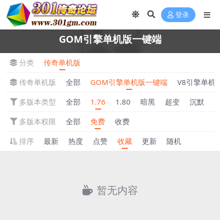
登录
GOM引擎单机版一键端
分类
传奇单机版
传奇单机版
全部
GOM引擎单机版一键端
V8引擎单机
多版本类型
全部
1.76
1.80
暗黑
超变
沉默
多版本权限
全部
免费
收费
排序
最新
热度
点赞
收藏
更新
随机
暂无内容