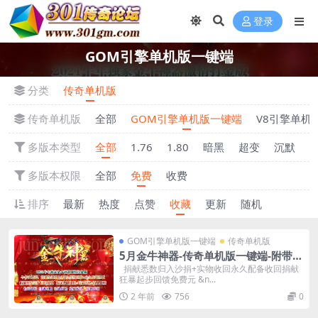
登录
GOM引擎单机版一键端
分类
传奇单机版
传奇单机版
全部
GOM引擎单机版一键端
V8引擎单机
多版本类型
全部
1.76
1.80
暗黑
超变
沉默
多版本权限
全部
免费
收费
排序
最新
热度
点赞
收藏
更新
随机
GOM引擎单机版一键端
传奇单机版
5月金牛神器-传奇单机版一键端-附带强
大GM后台-炫酷光柱-微端传奇！
捐献悉数归入沙捐+实物收回永久配备收回捐献
狂暴起步回馈免费元 &n...
2 年前
756
0