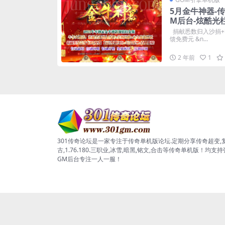
5月金牛神器-
M后台-炫酷光
捐献悉数归入沙捐+
馈免费元 &n...
2 年前
1
301传奇论坛是一家专注于传奇单机版论坛.定期分享传奇超变,
古,1.76.180.三职业,冰雪,暗黑,铭文,合击等传奇单机版！均支
GM后台专注一人一服！