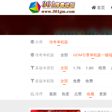
首页
分类
传奇单机版
传奇单机版
全部
GOM引擎单机版一键
多版本类型
全部
1.76
1.80
暗黑
多版本权限
全部
免费
收费
排序
最新
热度
点赞
收藏
更新
GOM引擎单机版