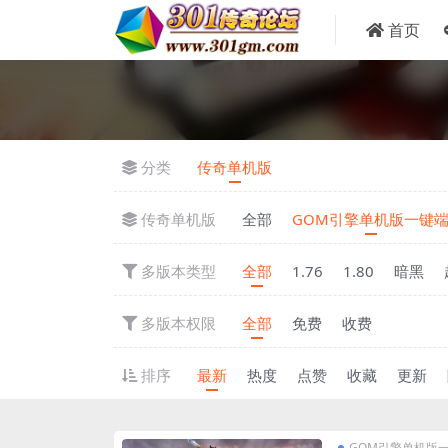
首页
分类
传奇单机版
传奇单机版
全部
GOM引擎单机版一键
多版本类型
全部
1.76
1.80
暗黑
多版本权限
全部
免费
收费
排序
最新
热度
点赞
收藏
更新
GOM引擎单机版