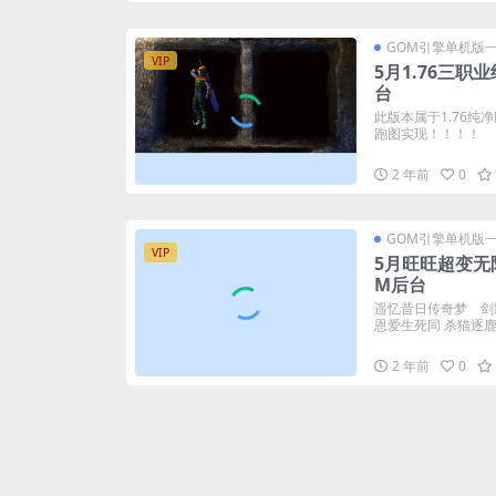
GOM引擎单机版
VIP
5月1.76三职
台
此版本属于1.76纯
跑图实现！！！！
2 年前
0
GOM引擎单机版
VIP
5月旺旺超变无
M后台
遥忆昔日传奇梦 剑
恩爱生死同 杀猫逐鹿出
2 年前
0