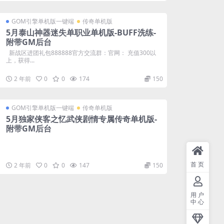
GOM引擎单机版一键端
传奇单机版
5月泰山神器迷失单职业单机版-BUFF洗练-
附带GM后台
新战区进团礼包888888官方交流群：官网： 充值300以
上，获得...
2 年前
0
0
174
150
GOM引擎单机版一键端
传奇单机版
5月独家侠客之忆武侠剧情专属传奇单机版-
附带GM后台
首页
2 年前
0
0
147
150
用户
中心