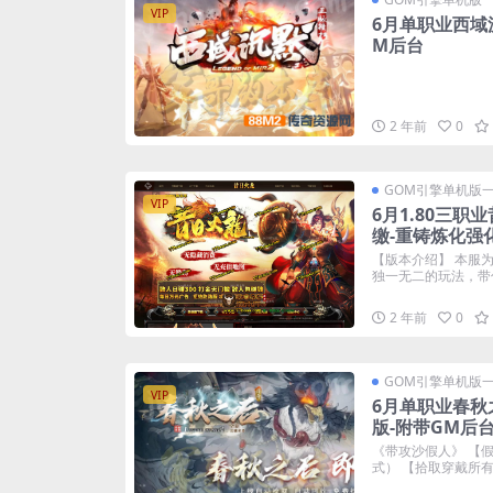
VIP
6月单职业西域
M后台
2 年前
0
GOM引擎单机版
VIP
6月1.80三
缴-重铸炼化强
【版本介绍】 本服为
独一无二的玩法，带你
2 年前
0
GOM引擎单机版
VIP
6月单职业春秋
版-附带GM后
《带攻沙假人》 【
式） 【拾取穿戴所有装