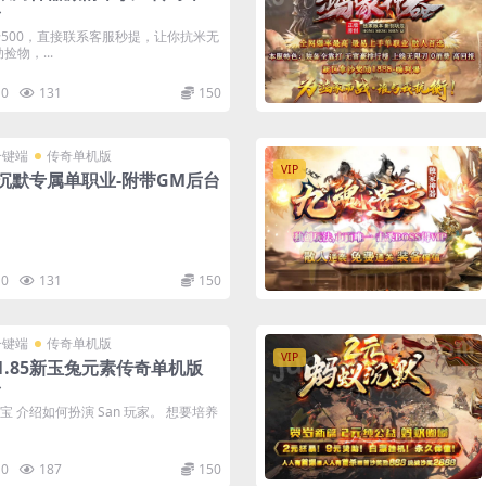
台
500，直接联系客服秒提，让你抗米无
物，...
0
131
150
一键端
传奇单机版
VIP
沉默专属单职业-附带GM后台
0
131
150
一键端
传奇单机版
VIP
1.85新玉兔元素传奇单机版
台
元宝 介绍如何扮演 San 玩家。 想要培养
0
187
150