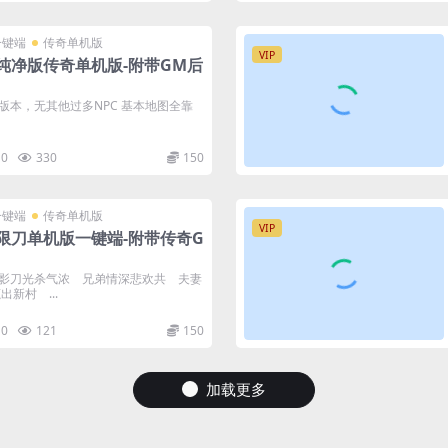
一键端
传奇单机版
VIP
业纯净版传奇单机版-附带GM后
净版本，无其他过多NPC 基本地图全靠
0
330
150
一键端
传奇单机版
VIP
限刀单机版一键端-附带传奇G
影刀光杀气浓 兄弟情深悲欢共 夫妻
新村 ...
0
121
150
加载更多