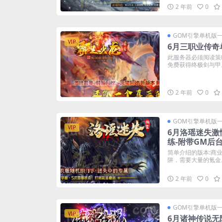
2 年前
0
GOM引擎单机版
VIP
6月三职业传奇
此服务器必须阅读策
免费获得终极剑与甲。 
2 年前
0
GOM引擎单机版
VIP
6月洛瑶迷失激
练-附带GM后
简单介绍的版本:商
阱，需要大量的氪金。
2 年前
0
GOM引擎单机版
VIP
6月诸神传说无