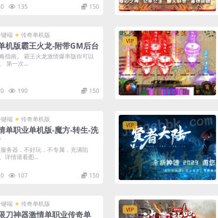
0
135
150
一键端
传奇单机版
VIP
单机版霸王火龙-附带GM后台
略指南。 霸王火龙激情爆率版你可以
第一次...
0
190
150
一键端
传奇单机版
VIP
情单职业单机版-魔方-转生-洗
台
业服务器，不好玩，不专属，充满陷
详情请看图...
0
107
150
一键端
传奇单机版
VIP
限刀神器激情单职业传奇单