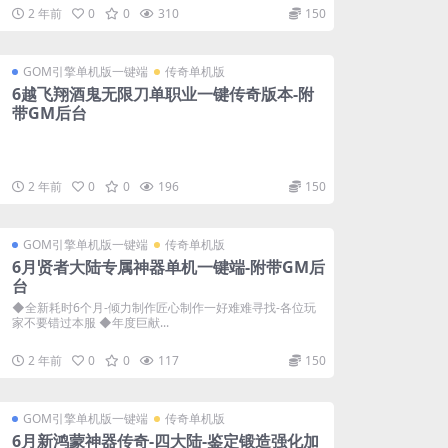
2 年前
0
0
310
150
GOM引擎单机版一键端
传奇单机版
6越飞翔酒鬼无限刀单职业一键传奇版本-附
带GM后台
2 年前
0
0
196
150
GOM引擎单机版一键端
传奇单机版
6月贤者大陆专属神器单机一键端-附带GM后
台
◆全新耗时6个月-倾力制作匠心制作一好难难寻找-各位玩
家不要错过本服 ◆年度巨献...
2 年前
0
0
117
150
GOM引擎单机版一键端
传奇单机版
6月新鸿蒙神器传奇-四大陆-鉴定锻造强化加