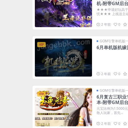
机-附带GM后
★★★申请好玩高于
忧★★★ 上线送主动捡
2 年前
0
GOM引擎单机版
VIP
6月单机版机缘
2 年前
0
GOM引擎单机版
VIP
6月复古三职业
本-附带GM后
元宝比例为1:5000
散人玩家，首先...
2 年前
0