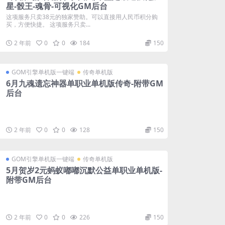
星-骰王-魂骨-可视化GM后台
这项服务只卖38元的独家赞助。可以直接用人民币积分购
买，方便快捷。 这项服务只卖...
2 年前
0
0
184
150
GOM引擎单机版一键端
传奇单机版
6月九魂遗忘神器单职业单机版传奇-附带GM
后台
2 年前
0
0
128
150
GOM引擎单机版一键端
传奇单机版
5月贺岁2元蚂蚁嘟嘟沉默公益单职业单机版-
附带GM后台
2 年前
0
0
226
150