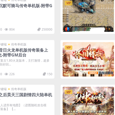
VIP
沉默可骑马传奇单机版-附带G
0
804
250000
一键端
传奇单机版
VIP
职业昔日火龙单机版传奇装备上
化-附带GM后台
复古1.80火龙版本，主打激情，超多
好回...
0
226
150
一键端
传奇单机版
VIP
之后昊天三国剧情四大陆单机
台
假人进所有地图】（进图随机攻击模
备】 【...