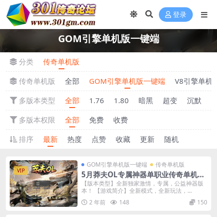
登录
GOM引擎单机版一键端
分类
传奇单机版
传奇单机版
全部
GOM引擎单机版一键端
V8引擎单机
多版本类型
全部
1.76
1.80
暗黑
超变
沉默
多版本权限
全部
免费
收费
排序
最新
热度
点赞
收藏
更新
随机
GOM引擎单机版一键端
传奇单机版
VIP
5月莽夫OL专属神器单职业传奇单机版-
附带GM后台
【版本类型】全新独家激情，专属，公益神器版
本！ 【游戏简介】全新模式，全新玩法，...
2 年前
148
150