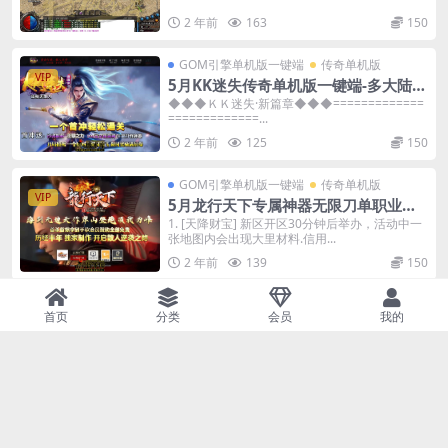
2 年前
163
150
GOM引擎单机版一键端
传奇单机版
VIP
5月KK迷失传奇单机版一键端-多大陆-
附带GM后台-背包神器
◆◆◆ＫＫ迷失·新篇章◆◆◆=============
=============...
2 年前
125
150
GOM引擎单机版一键端
传奇单机版
VIP
5月龙行天下专属神器无限刀单职业单
机版-附带GM后台
1. [天降财宝] 新区开区30分钟后举办，活动中一
张地图内会出现大里材料.信用...
2 年前
139
150
GOM引擎单机版一键端
传奇单机版
首页
分类
会员
我的
VIP
5月鸿蒙迷失传奇单机版-魔方光环-专属
BOSS-附带GM后台
↘本次更新散人玩家发展中不费力，土豪玩家玩
得爽！↘关注更多微信直接把送会员，送强...
2 年前
131
150
GOM引擎单机版一键端
传奇单机版
VIP
5月单职业道印专属传奇单机版四大陆-