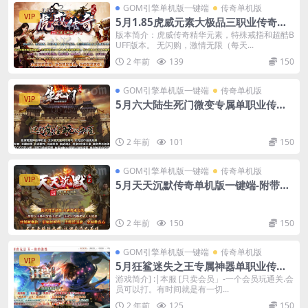
GOM引擎单机版一键端
传奇单机版
VIP
5月1.85虎威元素大极品三职业传奇一
键端-附带GM后台
版本简介：虎威传奇精华元素，特殊戒指和超酷B
UFF版本。 无闪购，激情无限（每天...
2 年前
139
150
GOM引擎单机版一键端
传奇单机版
VIP
5月六大陆生死门微变专属单职业传奇
单机版-附带GM后台
2 年前
101
150
GOM引擎单机版一键端
传奇单机版
VIP
5月天天沉默传奇单机版一键端-附带可
视化GM后台
2 年前
150
150
GOM引擎单机版一键端
传奇单机版
VIP
5月狂鲨迷失之王专属神器单职业传奇
单机版本-附带GM后台
游戏简介] :|本服 [只卖会员」-一个会员玩通关.会
员可以打。有时间就是有一切...
2 年前
125
150