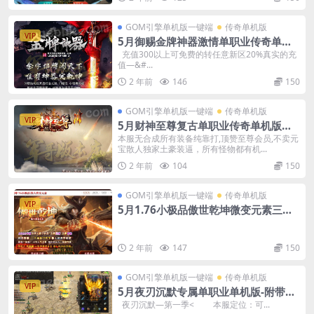
GOM引擎单机版一键端
传奇单机版
VIP
5月御赐金牌神器激情单职业传奇单机
版本-附带GM后台
充值300以上可免费的转任意新区20%真实的充
值—&#...
2 年前
146
150
GOM引擎单机版一键端
传奇单机版
VIP
5月财神至尊复古单职业传奇单机版一
键端-附带GM后台
本服无合成所有装备纯靠打,顶赞至尊会员,不卖元
宝散人独家土豪装逼，所有怪物都有机...
2 年前
104
150
GOM引擎单机版一键端
传奇单机版
VIP
5月1.76小极品傲世乾坤微变元素三职
业传奇-附带GM后台
2 年前
147
150
GOM引擎单机版一键端
传奇单机版
VIP
5月夜刃沉默专属单职业单机版-附带G
M后台
夜刃沉默—第一季< 本服定位：可...