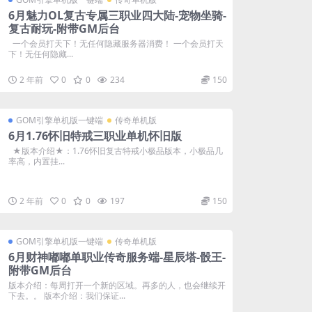
6月魅力OL复古专属三职业四大陆-宠物坐骑-
复古耐玩-附带GM后台
一个会员打天下！无任何隐藏服务器消费！ 一个会员打天
下！无任何隐藏...
2 年前
0
0
234
150
GOM引擎单机版一键端
传奇单机版
6月1.76怀旧特戒三职业单机怀旧版
★版本介绍★：1.76怀旧复古特戒小极品版本，小极品几
率高，内置挂...
2 年前
0
0
197
150
GOM引擎单机版一键端
传奇单机版
6月财神嘟嘟单职业传奇服务端-星辰塔-骰王-
附带GM后台
版本介绍：每周打开一个新的区域。再多的人，也会继续开
下去。。 版本介绍：我们保证...