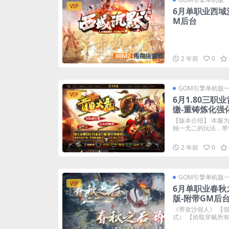
VIP
6月单职业西域
M后台
2 年前
0
GOM引擎单机版
VIP
6月1.80三
缴-重铸炼化强
【版本介绍】 本服为
独一无二的玩法，带你
2 年前
0
GOM引擎单机版
VIP
6月单职业春秋
版-附带GM后
《带攻沙假人》 【
式） 【拾取穿戴所有装