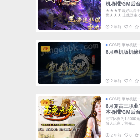
机-附带GM后
★★★申请好玩高于
忧★★★ 上线送主动捡
2 年前
0
GOM引擎单机版
VIP
6月单机版机缘
2 年前
0
GOM引擎单机版
VIP
6月复古三职业
本-附带GM后
元宝比例为1:5000
散人玩家，首先...
2 年前
0