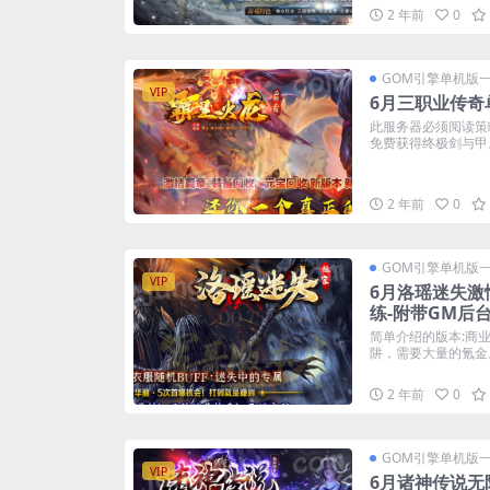
2 年前
0
GOM引擎单机版
VIP
6月三职业传奇
此服务器必须阅读策
免费获得终极剑与甲。 
2 年前
0
GOM引擎单机版
VIP
6月洛瑶迷失激
练-附带GM后
简单介绍的版本:商
阱，需要大量的氪金。
2 年前
0
GOM引擎单机版
VIP
6月诸神传说无