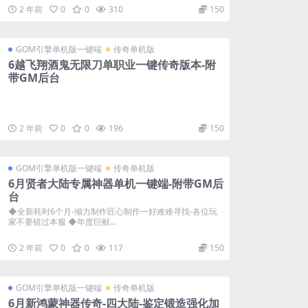
2 年前
0
0
310
150
GOM引擎单机版一键端
传奇单机版
6越飞翔酒鬼无限刀单职业一键传奇版本-附
带GM后台
2 年前
0
0
196
150
GOM引擎单机版一键端
传奇单机版
6月贤者大陆专属神器单机一键端-附带GM后
台
◆全新耗时6个月-倾力制作匠心制作一好难难寻找-各位玩
家不要错过本服 ◆年度巨献...
2 年前
0
0
117
150
GOM引擎单机版一键端
传奇单机版
6月新鸿蒙神器传奇-四大陆-鉴定锻造强化加