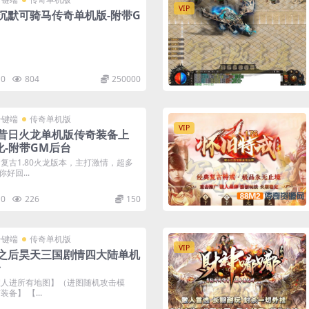
VIP
沉默可骑马传奇单机版-附带G
0
804
250000
一键端
传奇单机版
VIP
职业昔日火龙单机版传奇装备上
化-附带GM后台
复古1.80火龙版本，主打激情，超多
好回...
0
226
150
一键端
传奇单机版
VIP
之后昊天三国剧情四大陆单机
台
假人进所有地图】（进图随机攻击模
备】 【...