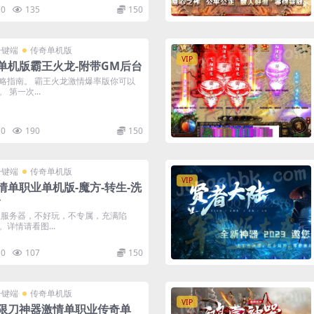
0
135
150
一键端
传奇单机版
VIP
单机版霸王火龙-附带GM后台
略指南。 霸王火龙激情爆率版你可以
第一次...
0
190
150
一键端
传奇单机版
VIP
情单职业单机版-魔方-转生-洗
台
业服务器，不好玩，不专属，充满陷
详情请看图...
0
107
150
一键端
传奇单机版
VIP
限刀神器激情单职业传奇单