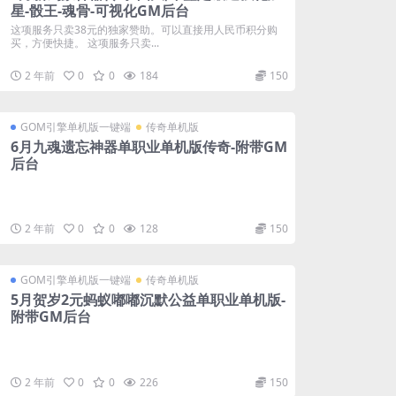
星-骰王-魂骨-可视化GM后台
这项服务只卖38元的独家赞助。可以直接用人民币积分购
买，方便快捷。 这项服务只卖...
2 年前
0
0
184
150
GOM引擎单机版一键端
传奇单机版
6月九魂遗忘神器单职业单机版传奇-附带GM
后台
2 年前
0
0
128
150
GOM引擎单机版一键端
传奇单机版
5月贺岁2元蚂蚁嘟嘟沉默公益单职业单机版-
附带GM后台
2 年前
0
0
226
150