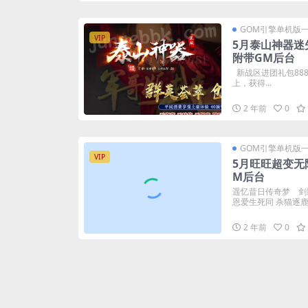
GOM引擎单机版
VIP
5月泰山神器迷失
附带GM后台
新战区进团礼包888
上，获得...
2 年前
0
GOM引擎单机版
VIP
5月旺旺超变无
M后台
遥忆昔日传奇梦 剑
恩爱生死同 杀猫逐鹿出
2 年前
0
GOM引擎单机版
VIP
5月莽夫OL专
GM后台