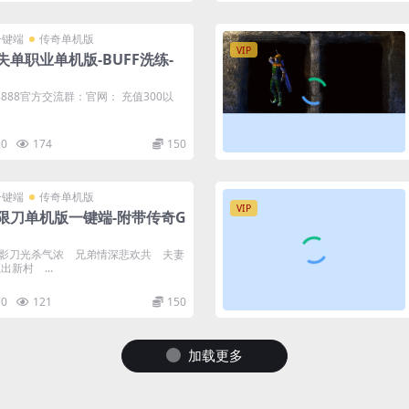
一键端
传奇单机版
VIP
单职业单机版-BUFF洗练-
888官方交流群：官网： 充值300以
0
174
150
一键端
传奇单机版
VIP
限刀单机版一键端-附带传奇G
影刀光杀气浓 兄弟情深悲欢共 夫妻
新村 ...
0
121
150
一键端
传奇单机版
VIP
属神器单职业传奇单机版-附带