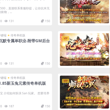
台
500，直接联系客服秒提，让你抗米无
物，...
0
131
150
一键端
传奇单机版
VIP
沉默专属单职业-附带GM后台
0
131
150
一键端
传奇单机版
VIP
1.85新玉兔元素传奇单机版
台
元宝 介绍如何扮演 San 玩家。 想要培养
0
187
150