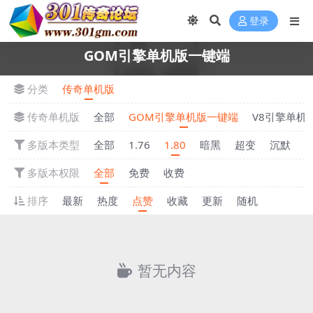
登录
GOM引擎单机版一键端
分类
传奇单机版
传奇单机版
全部
GOM引擎单机版一键端
V8引擎单机
多版本类型
全部
1.76
1.80
暗黑
超变
沉默
多版本权限
全部
免费
收费
排序
最新
热度
点赞
收藏
更新
随机
暂无内容