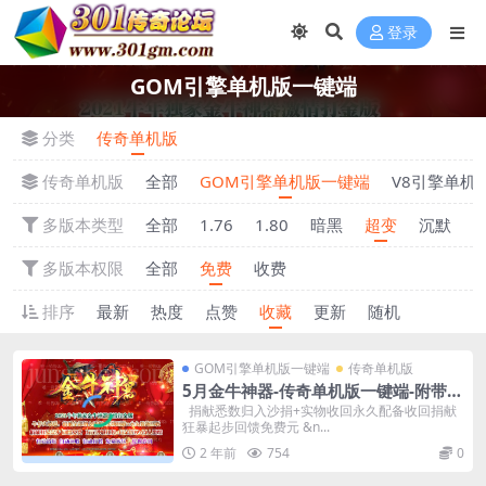
登录
GOM引擎单机版一键端
分类
传奇单机版
传奇单机版
全部
GOM引擎单机版一键端
V8引擎单机
多版本类型
全部
1.76
1.80
暗黑
超变
沉默
多版本权限
全部
免费
收费
排序
最新
热度
点赞
收藏
更新
随机
GOM引擎单机版一键端
传奇单机版
5月金牛神器-传奇单机版一键端-附带强
大GM后台-炫酷光柱-微端传奇！
捐献悉数归入沙捐+实物收回永久配备收回捐献
狂暴起步回馈免费元 &n...
2 年前
754
0