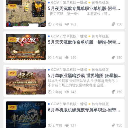
GOM引擎单机版一键端
传奇单机版
VIP
5月夜刃沉默专属单职业单机版-附带G
M后台
夜刃沉默—第一季< 本服定位：可...
2 年前
162
150
GOM引擎单机版一键端
传奇单机版
VIP
5月天天沉默传奇单机版一键端-附带可
视化GM后台
2 年前
149
150
GOM引擎单机版一键端
传奇单机版
VIP
5月单职业黑暗沙漠-世界地图-狂暴捐献
魔体-附带GM后台一键端
版本为长期服 游戏玩法诸多 生活乐趣无穷尽 并
不目前市场上的垃圾废物快餐服 合区...
2 年前
142
150
GOM引擎单机版一键端
传奇单机版
VIP
6月单机版机缘沉默专属单职业-附带G
M后台
2 年前
131
150