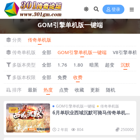
登录
GOM引擎单机版一键端
分类
传奇单机版
传奇单机版
全部
GOM引擎单机版一键端
V8引擎单机
多版本类型
全部
1.76
1.80
暗黑
超变
沉默
多版本权限
全部
免费
收费
排序
最新
热度
点赞
收藏
更新
随机
GOM引擎单机版一键端
传奇单机版
VIP
6月单职业西域沉默可骑马传奇单机版-
附带GM后台
2 年前
804
250000