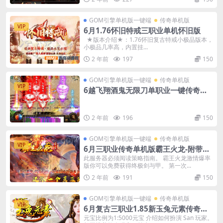
GOM引擎单机版一键端
传奇单机版
VIP
6月1.76怀旧特戒三职业单机怀旧版
★版本介绍★：1.76怀旧复古特戒小极品版本，
小极品几率高，内置挂...
2 年前
197
150
GOM引擎单机版一键端
传奇单机版
VIP
6越飞翔酒鬼无限刀单职业一键传奇版
本-附带GM后台
2 年前
196
150
GOM引擎单机版一键端
传奇单机版
VIP
6月三职业传奇单机版霸王火龙-附带G
M后台
此服务器必须阅读策略指南。 霸王火龙激情爆率
版你可以免费获得终极剑与甲。 第一次...
2 年前
191
150
GOM引擎单机版一键端
传奇单机版
VIP
6月复古三职业1.85新玉兔元素传奇单
机版本-附带GM后台
元宝比例为1:5000元宝 介绍如何扮演 San 玩家。