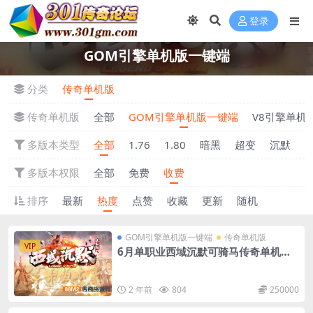
登录
GOM引擎单机版一键端
分类
传奇单机版
传奇单机版
全部
GOM引擎单机版一键端
V8引擎单机
多版本类型
全部
1.76
1.80
暗黑
超变
沉默
多版本权限
全部
免费
收费
排序
最新
热度
点赞
收藏
更新
随机
GOM引擎单机版一键端
传奇单机版
VIP
6月单职业西域沉默可骑马传奇单机版-
附带GM后台
2 年前
804
250000