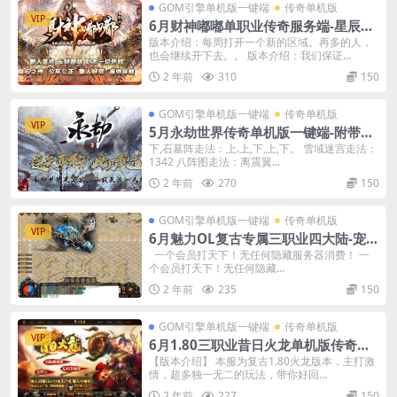
GOM引擎单机版一键端
传奇单机版
VIP
6月财神嘟嘟单职业传奇服务端-星辰塔-
骰王-附带GM后台
版本介绍：每周打开一个新的区域。再多的人，
也会继续开下去。。 版本介绍：我们保证...
2 年前
310
150
GOM引擎单机版一键端
传奇单机版
VIP
5月永劫世界传奇单机版一键端-附带强
大GM后台-五大陆-坐骑-合成
下,石墓阵走法：上.上,下,上,下。 雪域迷宫走法：
1342 八阵图走法：离震翼...
2 年前
270
150
GOM引擎单机版一键端
传奇单机版
VIP
6月魅力OL复古专属三职业四大陆-宠物
坐骑-复古耐玩-附带GM后台
一个会员打天下！无任何隐藏服务器消费！ 一
个会员打天下！无任何隐藏...
2 年前
235
150
GOM引擎单机版一键端
传奇单机版
VIP
6月1.80三职业昔日火龙单机版传奇装
备上缴-重铸炼化强化-附带GM后台
【版本介绍】 本服为复古1.80火龙版本，主打激
情，超多独一无二的玩法，带你好回...
2 年前
227
150