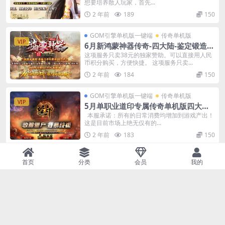
想要培养散人玩家，首先...
2 年前
189
150
GOM引擎单机版一键端
传奇单机版
VIP
6月新鸿蒙神器传奇-四大陆-鉴定锻造强
化加星-骰王-魂骨-可视化GM后台
这项服务只卖38元的独家赞助。可以直接用人民
币积分购买，方便快捷。 这项服务只卖...
2 年前
184
150
GOM引擎单机版一键端
传奇单机版
VIP
5月单职业道印专属传奇单机版四大陆-
神魔变身修仙僵尸-附带GM后台
本服承诺：所有的日常消费均增加到游戏产出！
这是目前市场上绝无仅有的...
2 年前
183
150
GOM引擎单机版一键端
传奇单机版
首页
分类
会员
我的
VIP
5月夜刃沉默专属单职业单机版-附带G
M后台
夜刃沉默—第一季< 本服定位：可...
2 年前
162
150
GOM引擎单机版一键端
传奇单机版
VIP
5月天天沉默传奇单机版一键端-附带可