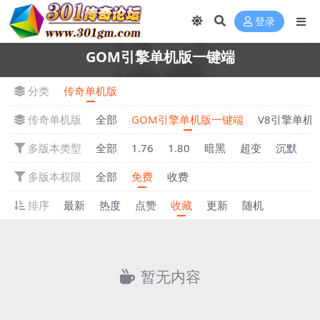
登录
GOM引擎单机版一键端
分类
传奇单机版
传奇单机版
全部
GOM引擎单机版一键端
V8引擎单机
多版本类型
全部
1.76
1.80
暗黑
超变
沉默
多版本权限
全部
免费
收费
排序
最新
热度
点赞
收藏
更新
随机
暂无内容