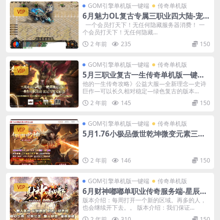
GOM引擎单机版一键端
传奇单机版
VIP
6月魅力OL复古专属三职业四大陆-宠物
坐骑-复古耐玩-附带GM后台
一个会员打天下！无任何隐藏服务器消费！ 一
个会员打天下！无任何隐藏...
2 年前
235
150
GOM引擎单机版一键端
传奇单机版
VIP
5月三职业复古一生传奇单机版一键端-
附带GM后台-光环加持
他的一生传奇攻略》公益大服—全新理念—史诗
巨作—可以长久相对稳定—绿色复古的版本...
2 年前
145
150
GOM引擎单机版一键端
传奇单机版
VIP
5月1.76小极品傲世乾坤微变元素三职
业传奇-附带GM后台
2 年前
146
150
GOM引擎单机版一键端
传奇单机版
VIP
6月财神嘟嘟单职业传奇服务端-星辰塔-
骰王-附带GM后台
版本介绍：每周打开一个新的区域。再多的人，
也会继续开下去。。 版本介绍：我们保证...
2 年前
310
150