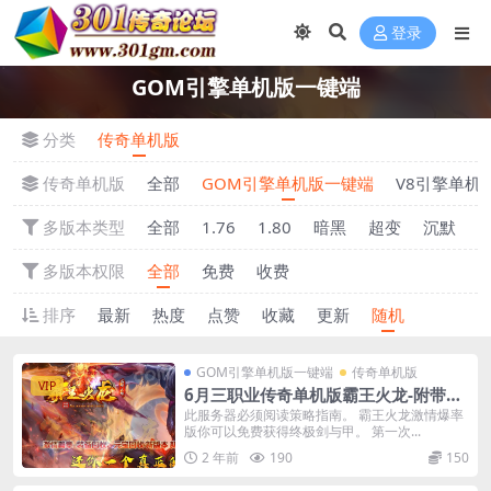
登录
GOM引擎单机版一键端
分类
传奇单机版
传奇单机版
全部
GOM引擎单机版一键端
V8引擎单机
多版本类型
全部
1.76
1.80
暗黑
超变
沉默
多版本权限
全部
免费
收费
排序
最新
热度
点赞
收藏
更新
随机
GOM引擎单机版一键端
传奇单机版
VIP
6月三职业传奇单机版霸王火龙-附带G
M后台
此服务器必须阅读策略指南。 霸王火龙激情爆率
版你可以免费获得终极剑与甲。 第一次...
2 年前
190
150