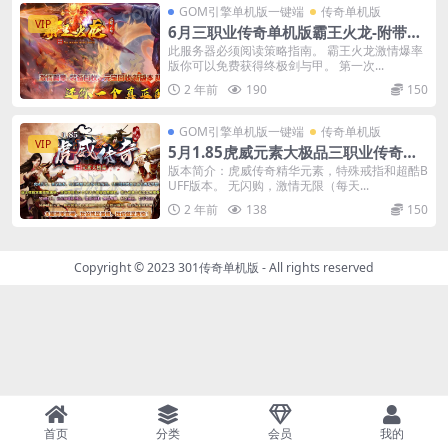
GOM引擎单机版一键端
传奇单机版
VIP
6月三职业传奇单机版霸王火龙-附带G
M后台
此服务器必须阅读策略指南。 霸王火龙激情爆率
版你可以免费获得终极剑与甲。 第一次...
2 年前
190
150
GOM引擎单机版一键端
传奇单机版
VIP
5月1.85虎威元素大极品三职业传奇一
键端-附带GM后台
版本简介：虎威传奇精华元素，特殊戒指和超酷B
UFF版本。 无闪购，激情无限（每天...
2 年前
138
150
Copyright © 2023
301传奇单机版
- All rights reserved
首页
分类
会员
我的