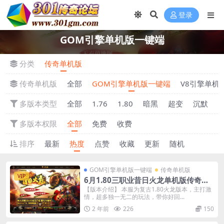
登录
GOM引擎单机版一键端
分类
传奇单机版
传奇单机版
全部
GOM引擎单机版一键端
V8引擎单机
多版本类型
全部
1.76
1.80
暗黑
超变
沉默
多版本权限
全部
免费
收费
排序
最新
热度
点赞
收藏
更新
随机
GOM引擎单机版一键端
传奇单机版
VIP
6月1.80三职业昔日火龙单机版传奇装
备上缴-重铸炼化强化-附带GM后台
【版本介绍】 本服为复古1.80火龙版本，主打激
情，超多独一无二的玩法，带你好回...
2 年前
226
150