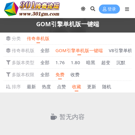
登录
GOM引擎单机版一键端
分类
传奇单机版
传奇单机版
全部
GOM引擎单机版一键端
V8引擎单机
多版本类型
全部
1.76
1.80
暗黑
超变
沉默
多版本权限
全部
免费
收费
排序
最新
热度
点赞
收藏
更新
随机
暂无内容