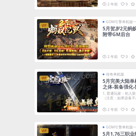
2 年前
0
GOM引擎单机版
VIP
5月贺岁2元蚂
附带GM后台
2 年前
0
传奇单机版
VIP
5月完美大陆单
之体-装备强化
1. 普通玩家：初
（注意：如果设备不好，
2 年前
0
GOM引擎单机版
VIP
5月1.76三职