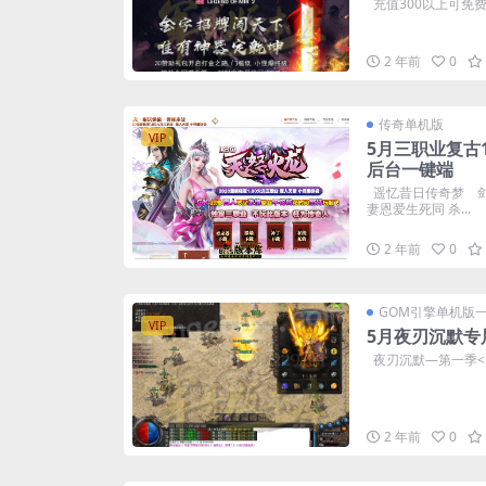
充值300以上可免费
2 年前
0
传奇单机版
VIP
5月三职业复古1
后台一键端
遥忆昔日传奇梦 
妻恩爱生死同 杀...
2 年前
0
GOM引擎单机版
VIP
5月夜刃沉默专
夜刃沉默—第一季<
2 年前
0