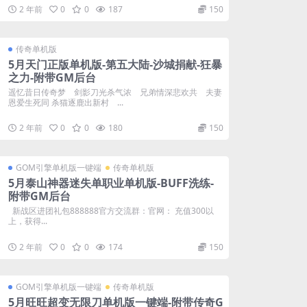
2 年前
0
0
187
150
传奇单机版
5月天门正版单机版-第五大陆-沙城捐献-狂暴
之力-附带GM后台
遥忆昔日传奇梦 剑影刀光杀气浓 兄弟情深悲欢共 夫妻
恩爱生死同 杀猫逐鹿出新村 ...
2 年前
0
0
180
150
GOM引擎单机版一键端
传奇单机版
5月泰山神器迷失单职业单机版-BUFF洗练-
附带GM后台
新战区进团礼包888888官方交流群：官网： 充值300以
上，获得...
2 年前
0
0
174
150
GOM引擎单机版一键端
传奇单机版
5月旺旺超变无限刀单机版一键端-附带传奇G