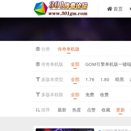
首页
分类
传奇单机版
传奇单机版
全部
GOM引擎单机版一键
多版本类型
全部
1.76
1.80
暗黑
多版本权限
全部
免费
收费
排序
最新
热度
点赞
收藏
更新
GOM引擎单机版