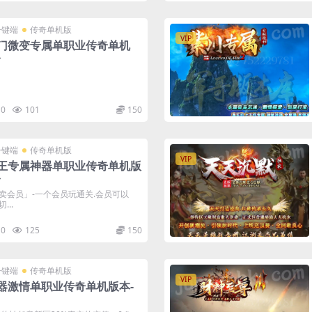
一键端
传奇单机版
VIP
门微变专属单职业传奇单机
台
0
101
150
一键端
传奇单机版
VIP
王专属神器单职业传奇单机版
台
[只卖会员」-一个会员玩通关.会员可以
..
0
125
150
一键端
传奇单机版
VIP
器激情单职业传奇单机版本-