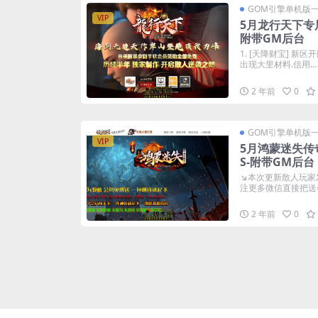
GOM引擎单机版
VIP
5月龙行天下专
附带GM后台
1. [天降财宝] 
出现大里材料.信用...
2 年前
0
GOM引擎单机版
VIP
5月鸿蒙迷失传
S-附带GM后台
↘本次更新散人玩家
注更多微信直接把送会
2 年前
0