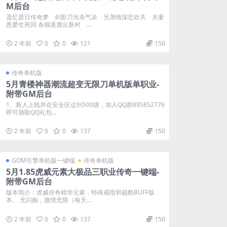
M后台
遥忆昔日传奇梦 剑影刀光杀气浓 兄弟情深悲欢共 夫妻
恩爱生死同 杀猫逐鹿出新村 ...
2 年前
0
0
121
150
传奇单机版
5月青楼神器潮流超变无限刀单机版单职业-
附带GM后台
1、新人上线并在安全区达到500级，加入QQ群895852776
即可领取QQ礼包...
2 年前
0
0
137
150
GOM引擎单机版一键端
传奇单机版
5月1.85虎威元素大极品三职业传奇一键端-
附带GM后台
版本简介：虎威传奇精华元素，特殊戒指和超酷BUFF版
本。 无闪购，激情无限（每天...
2 年前
0
0
137
150