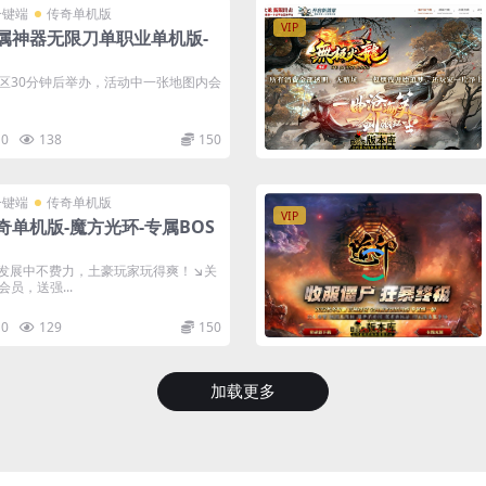
一键端
传奇单机版
VIP
属神器无限刀单职业单机版-
新区开区30分钟后举办，活动中一张地图内会
0
138
150
一键端
传奇单机版
VIP
奇单机版-魔方光环-专属BOS
发展中不费力，土豪玩家玩得爽！↘关
员，送强...
0
129
150
加载更多