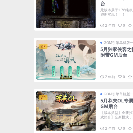
台
此版本属于1.76纯
跑图实现！！！！
2 年前
0
GOM引擎单机版
VIP
5月独家侠客之
附带GM后台
2 年前
0
GOM引擎单机版
VIP
5月莽夫OL专
GM后台
【版本类型】全新独
戏简介】全新模式，全
2 年前
0