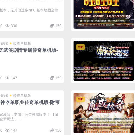
净版本，无其他过多NPC 基本地图全靠
0
330
150
一键端
传奇单机版
VIP
忆武侠剧情专属传奇单机版-
0
147
150
一键端
传奇单机版
VIP
属神器单职业传奇单机版-附带
家激情，专属，公益神器版本！ 【游
新玩法，...
0
147
150