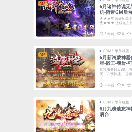
VIP
6月诸神传说无
机-附带GM后
★★★申请好玩高于
忧★★★ 上线送主动捡
2 年前
0
GOM引擎单机版
VIP
6月新鸿蒙神器
星-骰王-魂骨-
这项服务只卖38元
买，方便快捷。 这项服
2 年前
0
GOM引擎单机版
VIP
6月九魂遗忘神
后台