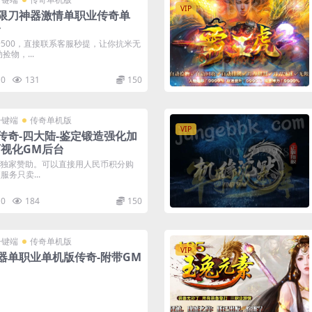
VIP
限刀神器激情单职业传奇单
台
500，直接联系客服秒提，让你抗米无
物，...
0
131
150
一键端
传奇单机版
VIP
传奇-四大陆-鉴定锻造强化加
可视化GM后台
的独家赞助。可以直接用人民币积分购
务只卖...
0
184
150
一键端
传奇单机版
VIP
器单职业单机版传奇-附带GM