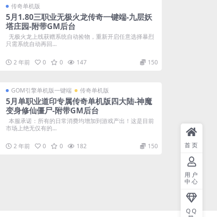
传奇单机版
5月1.80三职业无极火龙传奇一键端-九层妖
塔庄园-附带GM后台
无极火龙上线获赠系统自动捡物，重新开启任意选择暴烈
只需系统自动再回...
2 年前
0
0
147
150
GOM引擎单机版一键端
传奇单机版
5月单职业道印专属传奇单机版四大陆-神魔
变身修仙僵尸-附带GM后台
本服承诺：所有的日常消费均增加到游戏产出！这是目前
市场上绝无仅有的...
首页
2 年前
0
0
182
150
用户
中心
QQ