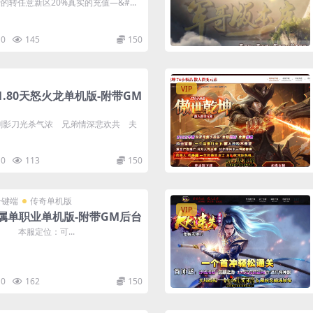
的转任意新区20%真实的充值—&#...
0
145
150
VIP
.80天怒火龙单机版-附带GM
剑影刀光杀气浓 兄弟情深悲欢共 夫
0
113
150
一键端
传奇单机版
VIP
属单职业单机版-附带GM后台
 本服定位：可...
0
162
150