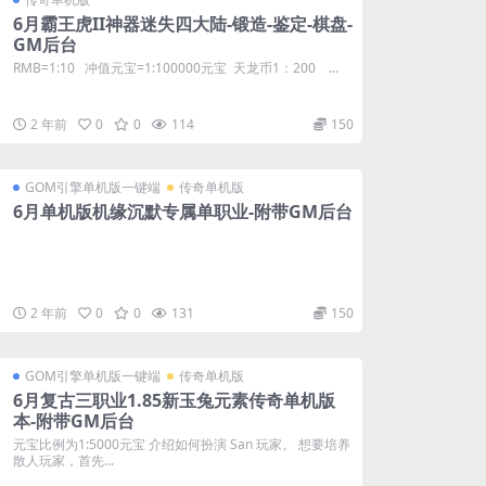
6月霸王虎II神器迷失四大陆-锻造-鉴定-棋盘-
GM后台
RMB=1:10 冲值元宝=1:100000元宝 天龙币1：200 ...
2 年前
0
0
114
150
GOM引擎单机版一键端
传奇单机版
6月单机版机缘沉默专属单职业-附带GM后台
2 年前
0
0
131
150
GOM引擎单机版一键端
传奇单机版
6月复古三职业1.85新玉兔元素传奇单机版
本-附带GM后台
元宝比例为1:5000元宝 介绍如何扮演 San 玩家。 想要培养
散人玩家，首先...