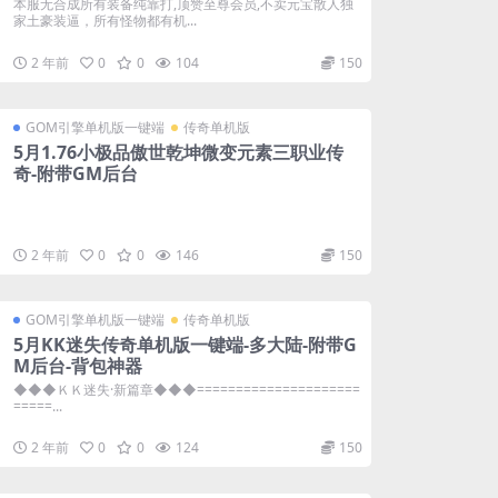
本服无合成所有装备纯靠打,顶赞至尊会员,不卖元宝散人独
家土豪装逼，所有怪物都有机...
2 年前
0
0
104
150
GOM引擎单机版一键端
传奇单机版
5月1.76小极品傲世乾坤微变元素三职业传
奇-附带GM后台
2 年前
0
0
146
150
GOM引擎单机版一键端
传奇单机版
5月KK迷失传奇单机版一键端-多大陆-附带G
M后台-背包神器
◆◆◆ＫＫ迷失·新篇章◆◆◆=====================
=====...
2 年前
0
0
124
150