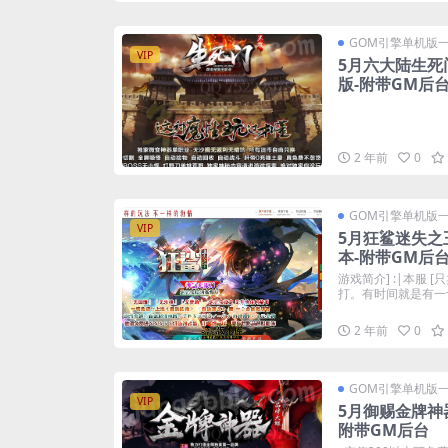
GOM引擎单机版
VIP
5月六大陆生死
版-附带GM后
2 年前
0
GOM引擎单机版
VIP
5月狂鲨迷失之
本-附带GM后
游戏简介] :|本服 
打。有时间就是有一切.
2 年前
0
GOM引擎单机版
VIP
5月御赐金牌神
附带GM后台