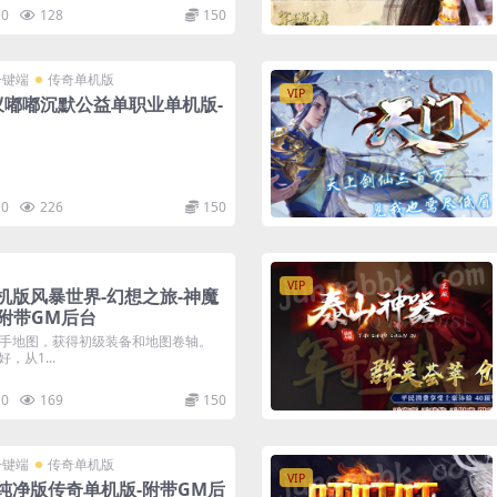
0
128
150
一键端
传奇单机版
VIP
蚁嘟嘟沉默公益单职业单机版-
0
226
150
VIP
机版风暴世界-幻想之旅-神魔
-附带GM后台
入新手地图，获得初级装备和地图卷轴。
从1...
0
169
150
一键端
传奇单机版
VIP
业纯净版传奇单机版-附带GM后