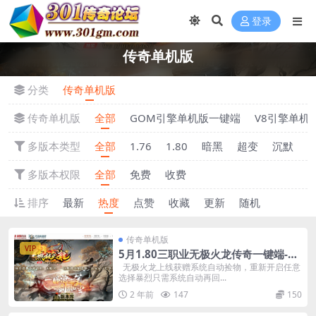
登录
传奇单机版
分类
传奇单机版
传奇单机版
全部
GOM引擎单机版一键端
V8引擎单机
多版本类型
全部
1.76
1.80
暗黑
超变
沉默
多版本权限
全部
免费
收费
排序
最新
热度
点赞
收藏
更新
随机
传奇单机版
VIP
5月1.80三职业无极火龙传奇一键端-九
层妖塔庄园-附带GM后台
无极火龙上线获赠系统自动捡物，重新开启任意
选择暴烈只需系统自动再回...
2 年前
147
150