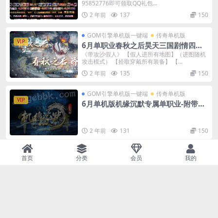
95852776即可领取QQ礼包...
2 年前
137
150
GOM引擎单机版一键端
传奇单机版
VIP
6月单职业春秋之后昊天三国剧情四大
陆单机版-附带GM后台
《带攻沙假人》 【假人进所有地图】（进图随机
攻击模式） 【拾取穿戴所有装备】 【...
2 年前
135
150
GOM引擎单机版一键端
传奇单机版
VIP
6月单机版机缘沉默专属单职业-附带G
M后台
2 年前
131
150
GOM引擎单机版一键端
传奇单机版
VIP
首页
分类
会员
我的
6月诸神传说无限刀神器激情单职业传
奇单机-附带GM后台
★★★申请好玩高于500，直接联系客服秒提，
让你抗米无忧★★★ 上线送主动捡物，...
2 年前
131
150
GOM引擎单机版一键端
传奇单机版
VIP