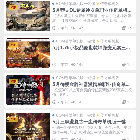
GOM引擎单机版一键端
传奇单机版
VIP
5月莽夫OL专属神器单职业传奇单机版-
附带GM后台
【版本类型】全新独家激情，专属，公益神器版
本！ 【游戏简介】全新模式，全新玩法，...
2 年前
147
150
GOM引擎单机版一键端
传奇单机版
VIP
5月1.76小极品傲世乾坤微变元素三职
业传奇-附带GM后台
2 年前
146
150
GOM引擎单机版一键端
传奇单机版
VIP
5月御赐金牌神器激情单职业传奇单机
版本-附带GM后台
充值300以上可免费的转任意新区20%真实的充
值—&#...
2 年前
145
150
GOM引擎单机版一键端
传奇单机版
VIP
5月三职业复古一生传奇单机版一键端-
附带GM后台-光环加持
他的一生传奇攻略》公益大服—全新理念—史诗
巨作—可以长久相对稳定—绿色复古的版本...
2 年前
145
150