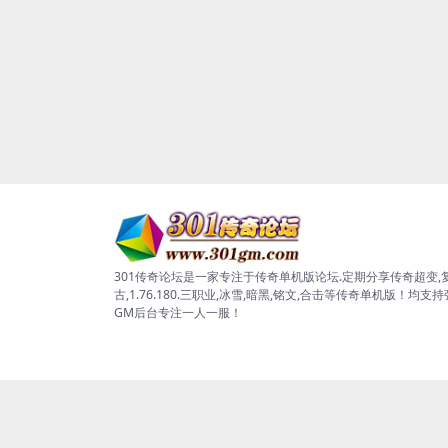
301传奇论坛是一家专注于传奇单机版论坛.定期分享传奇超变,
古,1.76.180.三职业,冰雪,暗黑,铭文,合击等传奇单机版！均支
GM后台专注一人一服！