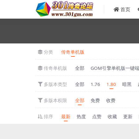
首页
分类
传奇单机版
传奇单机版
全部
GOM引擎单机版一键
多版本类型
全部
1.76
1.80
暗黑
多版本权限
全部
免费
收费
排序
最新
热度
点赞
收藏
更新