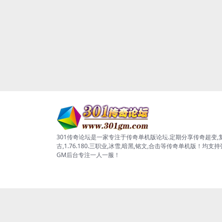
301传奇论坛是一家专注于传奇单机版论坛.定期分享传奇超变,
古,1.76.180.三职业,冰雪,暗黑,铭文,合击等传奇单机版！均支
GM后台专注一人一服！