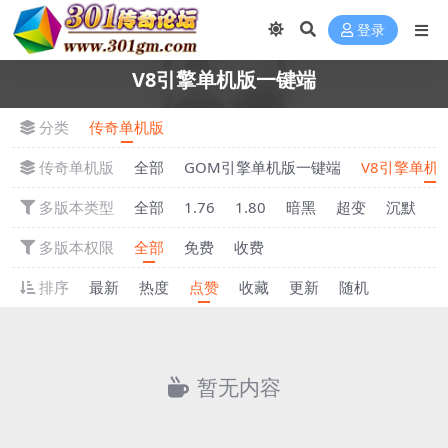
登录
V8引擎单机版一键端
分类
传奇单机版
传奇单机版
全部
GOM引擎单机版一键端
V8引擎单机
多版本类型
全部
1.76
1.80
暗黑
超变
沉默
多版本权限
全部
免费
收费
排序
最新
热度
点赞
收藏
更新
随机
暂无内容