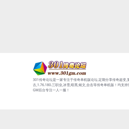
301传奇论坛是一家专注于传奇单机版论坛.定期分享传奇超变,
古,1.76.180.三职业,冰雪,暗黑,铭文,合击等传奇单机版！均支
GM后台专注一人一服！