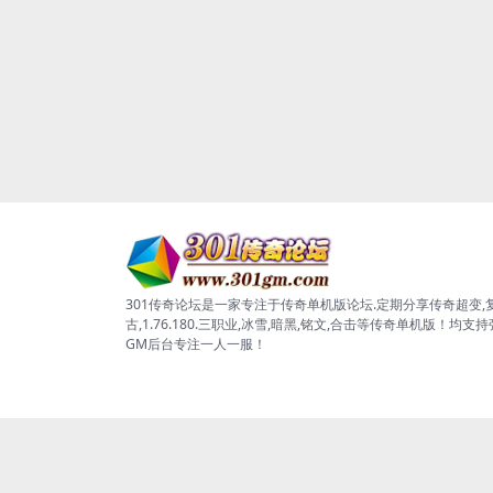
301传奇论坛是一家专注于传奇单机版论坛.定期分享传奇超变,
古,1.76.180.三职业,冰雪,暗黑,铭文,合击等传奇单机版！均支
GM后台专注一人一服！