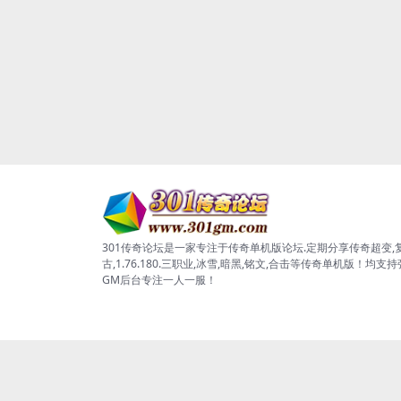
301传奇论坛是一家专注于传奇单机版论坛.定期分享传奇超变,
古,1.76.180.三职业,冰雪,暗黑,铭文,合击等传奇单机版！均支
GM后台专注一人一服！