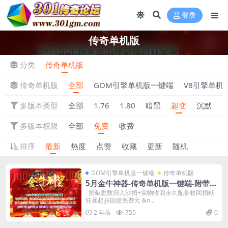
登录
传奇单机版
分类
传奇单机版
传奇单机版
全部
GOM引擎单机版一键端
V8引擎单机
多版本类型
全部
1.76
1.80
暗黑
超变
沉默
多版本权限
全部
免费
收费
排序
最新
热度
点赞
收藏
更新
随机
GOM引擎单机版一键端
传奇单机版
5月金牛神器-传奇单机版一键端-附带强
大GM后台-炫酷光柱-微端传奇！
捐献悉数归入沙捐+实物收回永久配备收回捐献
狂暴起步回馈免费元 &n...
2 年前
755
0