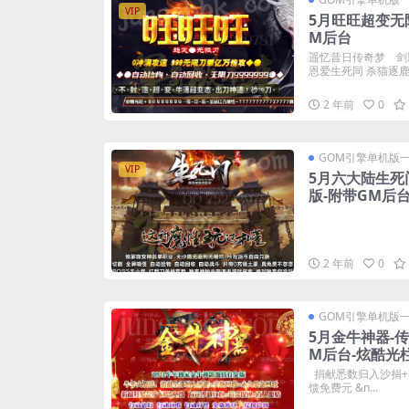
VIP
5月旺旺超变无
M后台
遥忆昔日传奇梦 剑
恩爱生死同 杀猫逐鹿出
2 年前
0
GOM引擎单机版
VIP
5月六大陆生死
版-附带GM后
2 年前
0
GOM引擎单机版
5月金牛神器-
M后台-炫酷光
捐献悉数归入沙捐+
馈免费元 &n...