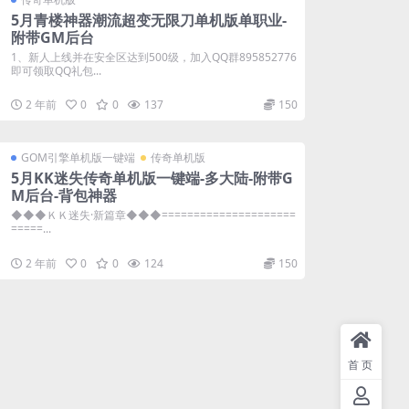
5月青楼神器潮流超变无限刀单机版单职业-
附带GM后台
1、新人上线并在安全区达到500级，加入QQ群895852776
即可领取QQ礼包...
2 年前
0
0
137
150
GOM引擎单机版一键端
传奇单机版
5月KK迷失传奇单机版一键端-多大陆-附带G
M后台-背包神器
◆◆◆ＫＫ迷失·新篇章◆◆◆=====================
=====...
2 年前
0
0
124
150
首页