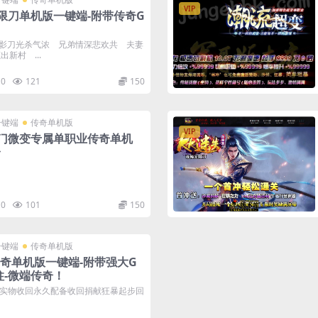
VIP
限刀单机版一键端-附带传奇G
影刀光杀气浓 兄弟情深悲欢共 夫妻
新村 ...
0
121
150
一键端
传奇单机版
VIP
门微变专属单职业传奇单机
台
0
101
150
一键端
传奇单机版
传奇单机版一键端-附带强大G
柱-微端传奇！
实物收回永久配备收回捐献狂暴起步回