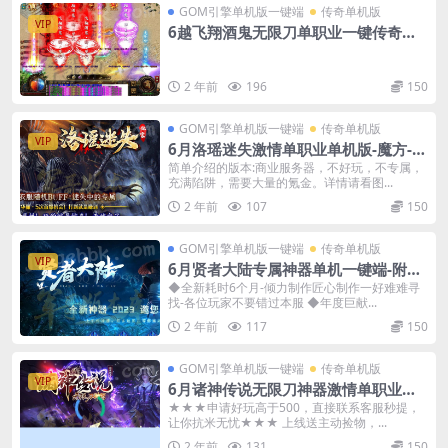
GOM引擎单机版一键端
传奇单机版
VIP
6越飞翔酒鬼无限刀单职业一键传奇版
本-附带GM后台
2 年前
196
150
GOM引擎单机版一键端
传奇单机版
VIP
6月洛瑶迷失激情单职业单机版-魔方-转
生-洗练-附带GM后台
简单介绍的版本:商业服务器，不好玩，不专属，
充满陷阱，需要大量的氪金。详情请看图...
2 年前
107
150
GOM引擎单机版一键端
传奇单机版
VIP
6月贤者大陆专属神器单机一键端-附带
GM后台
◆全新耗时6个月-倾力制作匠心制作一好难难寻
找-各位玩家不要错过本服 ◆年度巨献...
2 年前
117
150
GOM引擎单机版一键端
传奇单机版
VIP
6月诸神传说无限刀神器激情单职业传
奇单机-附带GM后台
★★★申请好玩高于500，直接联系客服秒提，
让你抗米无忧★★★ 上线送主动捡物，...
2 年前
131
150