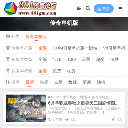
登录
传奇单机版
分类
传奇单机版
传奇单机版
全部
GOM引擎单机版一键端
V8引擎单机
多版本类型
全部
1.76
1.80
暗黑
超变
沉默
多版本权限
全部
免费
收费
排序
最新
热度
点赞
收藏
更新
随机
GOM引擎单机版一键端
传奇单机版
VIP
6月单职业春秋之后昊天三国剧情四大
陆单机版-附带GM后台
《带攻沙假人》 【假人进所有地图】（进图随机
攻击模式） 【拾取穿戴所有装备】 【...
2 年前
135
150