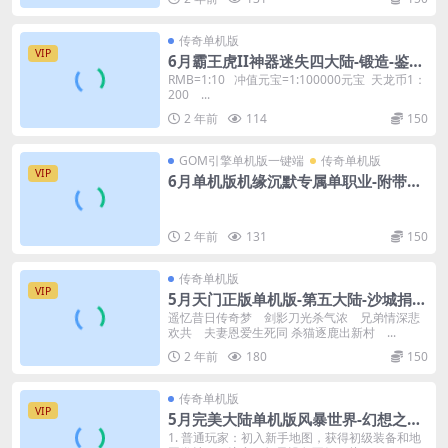
传奇单机版
VIP
6月霸王虎II神器迷失四大陆-锻造-鉴
定-棋盘-GM后台
RMB=1:10 冲值元宝=1:100000元宝 天龙币1：
200 ...
2 年前
114
150
GOM引擎单机版一键端
传奇单机版
VIP
6月单机版机缘沉默专属单职业-附带G
M后台
2 年前
131
150
传奇单机版
VIP
5月天门正版单机版-第五大陆-沙城捐
献-狂暴之力-附带GM后台
遥忆昔日传奇梦 剑影刀光杀气浓 兄弟情深悲
欢共 夫妻恩爱生死同 杀猫逐鹿出新村 ...
2 年前
180
150
传奇单机版
VIP
5月完美大陆单机版风暴世界-幻想之旅-
神魔之体-装备强化-附带GM后台
1. 普通玩家：初入新手地图，获得初级装备和地