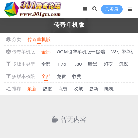
登录
传奇单机版
分类
传奇单机版
传奇单机版
全部
GOM引擎单机版一键端
V8引擎单机
多版本类型
全部
1.76
1.80
暗黑
超变
沉默
多版本权限
全部
免费
收费
排序
最新
热度
点赞
收藏
更新
随机
暂无内容