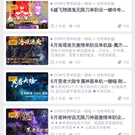
GOM引擎单机版一键端
传奇单机版
VIP
6越飞翔酒鬼无限刀单职业一键传奇版
本-附带GM后台
2 年前
196
150
GOM引擎单机版一键端
传奇单机版
VIP
6月洛瑶迷失激情单职业单机版-魔方-转
生-洗练-附带GM后台
简单介绍的版本:商业服务器，不好玩，不专属，
充满陷阱，需要大量的氪金。详情请看图...
2 年前
107
150
GOM引擎单机版一键端
传奇单机版
VIP
6月贤者大陆专属神器单机一键端-附带
GM后台
◆全新耗时6个月-倾力制作匠心制作一好难难寻
找-各位玩家不要错过本服 ◆年度巨献...
2 年前
117
150
GOM引擎单机版一键端
传奇单机版
VIP
6月诸神传说无限刀神器激情单职业传
奇单机-附带GM后台
★★★申请好玩高于500，直接联系客服秒提，
让你抗米无忧★★★ 上线送主动捡物，...
2 年前
131
150