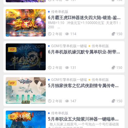
传奇单机版
VIP
6月霸王虎II神器迷失四大陆-锻造-鉴
定-棋盘-GM后台
RMB=1:10 冲值元宝=1:100000元宝 天龙币1：
200 ...
2 年前
114
150
GOM引擎单机版一键端
传奇单机版
VIP
6月单机版机缘沉默专属单职业-附带G
M后台
2 年前
131
150
GOM引擎单机版一键端
传奇单机版
VIP
5月独家侠客之忆武侠剧情专属传奇单
机版-附带GM后台
2 年前
147
150
传奇单机版
VIP
5月单职业五大陆紫川神器一键端单机
版-附带GM后台
散人玩家上线双号,一个号泡点一个号打基础装