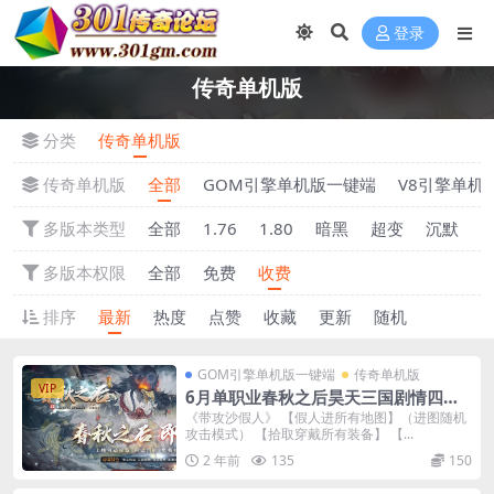
登录
传奇单机版
分类
传奇单机版
传奇单机版
全部
GOM引擎单机版一键端
V8引擎单机
多版本类型
全部
1.76
1.80
暗黑
超变
沉默
多版本权限
全部
免费
收费
排序
最新
热度
点赞
收藏
更新
随机
GOM引擎单机版一键端
传奇单机版
VIP
6月单职业春秋之后昊天三国剧情四大
陆单机版-附带GM后台
《带攻沙假人》 【假人进所有地图】（进图随机
攻击模式） 【拾取穿戴所有装备】 【...
2 年前
135
150