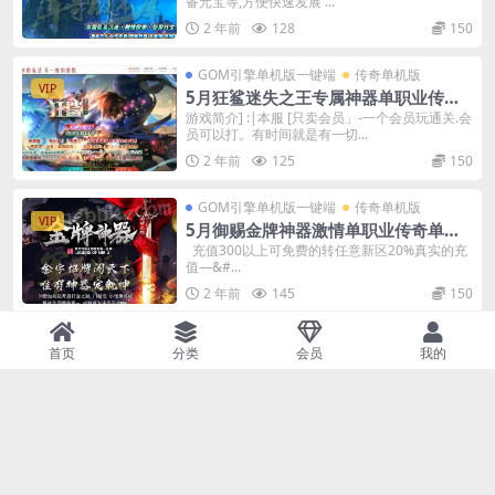
备元宝等,方便快速发展 ...
2 年前
128
150
GOM引擎单机版一键端
传奇单机版
VIP
5月狂鲨迷失之王专属神器单职业传奇
单机版本-附带GM后台
游戏简介] :|本服 [只卖会员」-一个会员玩通关.会
员可以打。有时间就是有一切...
2 年前
125
150
GOM引擎单机版一键端
传奇单机版
VIP
5月御赐金牌神器激情单职业传奇单机
版本-附带GM后台
充值300以上可免费的转任意新区20%真实的充
值—&#...
2 年前
145
150
GOM引擎单机版一键端
传奇单机版
首页
分类
会员
我的
VIP
5月夜刃沉默专属单职业单机版-附带G
M后台
夜刃沉默—第一季< 本服定位：可...
2 年前
162
150
GOM引擎单机版一键端
传奇单机版
VIP
5月龙行天下专属神器无限刀单职业单