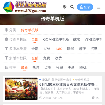
登录
传奇单机版
分类
传奇单机版
传奇单机版
全部
GOM引擎单机版一键端
V8引擎单机
多版本类型
全部
1.76
1.80
暗黑
超变
沉默
多版本权限
全部
免费
收费
排序
最新
热度
点赞
收藏
更新
随机
GOM引擎单机版一键端
传奇单机版
VIP
6月1.80三职业昔日火龙单机版传奇装
备上缴-重铸炼化强化-附带GM后台
【版本介绍】 本服为复古1.80火龙版本，主打激
情，超多独一无二的玩法，带你好回...
2 年前
226
150