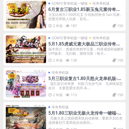
GOM引擎单机版一键端
传奇单机版
VIP
6月复古三职业1.85新玉兔元素传奇单
机版本-附带GM后台
元宝比例为1:5000元宝 介绍如何扮演 San 玩家。
想要培养散人玩家，首先...
2 年前
187
150
GOM引擎单机版一键端
传奇单机版
VIP
5月1.85虎威元素大极品三职业传奇一
键端-附带GM后台
版本简介：虎威传奇精华元素，特殊戒指和超酷B
UFF版本。 无闪购，激情无限（每天...
2 年前
138
150
传奇单机版
VIP
5月三职业复古1.80天怒火龙单机版-附
带GM后台一键端
遥忆昔日传奇梦 剑影刀光杀气浓 兄弟情深悲
欢共 夫妻恩爱生死同 杀...
2 年前
113
150
传奇单机版
VIP
5月1.80三职业无极火龙传奇一键端-九
层妖塔庄园-附带GM后台
无极火龙上线获赠系统自动捡物，重新开启任意
选择暴烈只需系统自动再回...