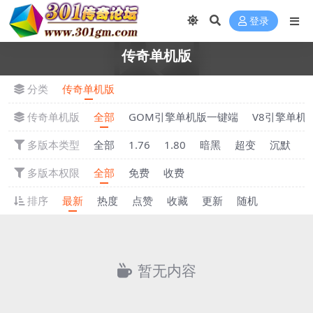
登录
传奇单机版
分类
传奇单机版
传奇单机版
全部
GOM引擎单机版一键端
V8引擎单机
多版本类型
全部
1.76
1.80
暗黑
超变
沉默
多版本权限
全部
免费
收费
排序
最新
热度
点赞
收藏
更新
随机
暂无内容