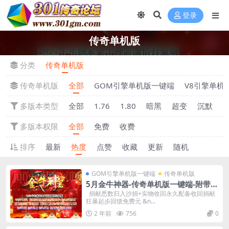
登录
传奇单机版
分类
传奇单机版
传奇单机版
全部
GOM引擎单机版一键端
V8引擎单机
多版本类型
全部
1.76
1.80
暗黑
超变
沉默
多版本权限
全部
免费
收费
排序
最新
热度
点赞
收藏
更新
随机
GOM引擎单机版一键端
传奇单机版
5月金牛神器-传奇单机版一键端-附带强
大GM后台-炫酷光柱-微端传奇！
捐献悉数归入沙捐+实物收回永久配备收回捐献
狂暴起步回馈免费元 &n...
2 年前
756
0