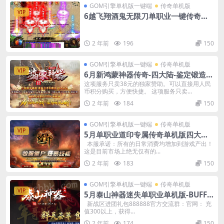
GOM引擎单机版一键端
传奇单机版
VIP
6越飞翔酒鬼无限刀单职业一键传奇版
本-附带GM后台
2 年前
196
150
GOM引擎单机版一键端
传奇单机版
VIP
6月新鸿蒙神器传奇-四大陆-鉴定锻造强
化加星-骰王-魂骨-可视化GM后台
这项服务只卖38元的独家赞助。可以直接用人民
币积分购买，方便快捷。 这项服务只卖...
2 年前
184
150
GOM引擎单机版一键端
传奇单机版
VIP
5月单职业道印专属传奇单机版四大陆-
神魔变身修仙僵尸-附带GM后台
本服承诺：所有的日常消费均增加到游戏产出！
这是目前市场上绝无仅有的...
2 年前
183
150
GOM引擎单机版一键端
传奇单机版
VIP
5月泰山神器迷失单职业单机版-BUFF
洗练-附带GM后台
新战区进团礼包888888官方交流群：官网： 充
值300以上，获得...
2 年前
174
150