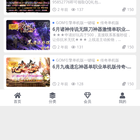
95852776即可领取QQ礼包...
2 年前
137
150
GOM引擎单机版一键端
传奇单机版
VIP
6月诸神传说无限刀神器激情单职业传
奇单机-附带GM后台
★★★申请好玩高于500，直接联系客服秒提，
让你抗米无忧★★★ 上线送主动捡物，...
2 年前
131
150
GOM引擎单机版一键端
传奇单机版
VIP
6月九魂遗忘神器单职业单机版传奇-附
带GM后台
2 年前
128
150
GOM引擎单机版一键端
传奇单机版
VIP
首页
分类
会员
我的
5月KK迷失传奇单机版一键端-多大陆-
附带GM后台-背包神器
◆◆◆ＫＫ迷失·新篇章◆◆◆=============
=============...
2 年前
125
150
GOM引擎单机版一键端
传奇单机版
VIP