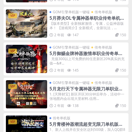
GOM引擎单机版一键端
传奇单机版
VIP
5月莽夫OL专属神器单职业传奇单机版-
附带GM后台
【版本类型】全新独家激情，专属，公益神器版
本！ 【游戏简介】全新模式，全新玩法，...
2 年前
147
150
GOM引擎单机版一键端
传奇单机版
VIP
5月御赐金牌神器激情单职业传奇单机
版本-附带GM后台
充值300以上可免费的转任意新区20%真实的充
值—&#...
2 年前
145
150
GOM引擎单机版一键端
传奇单机版
VIP
5月龙行天下专属神器无限刀单职业单
机版-附带GM后台
1. [天降财宝] 新区开区30分钟后举办，活动中一
张地图内会出现大里材料.信用...
2 年前
138
150
传奇单机版
VIP
5月青楼神器潮流超变无限刀单机版单
职业-附带GM后台
1、新人上线并在安全区达到500级，加入QQ群8