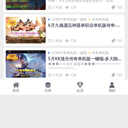
得爽！↘关注更多微信直接把送会员，送强...
2 年前
129
150
GOM引擎单机版一键端
传奇单机版
VIP
6月九魂遗忘神器单职业单机版传奇-附
带GM后台
2 年前
128
150
GOM引擎单机版一键端
传奇单机版
VIP
5月KK迷失传奇单机版一键端-多大陆-
附带GM后台-背包神器
◆◆◆ＫＫ迷失·新篇章◆◆◆=============
=============...
2 年前
124
150
GOM引擎单机版一键端
传奇单机版
首页
分类
会员
我的
VIP
5月旺旺超变无限刀单机版一键端-附带
传奇GM后台
遥忆昔日传奇梦 剑影刀光杀气浓 兄弟情深悲
欢共 夫妻恩爱生死同 杀猫逐鹿出新村 ...
2 年前
121
150
GOM引擎单机版一键端
传奇单机版
VIP
6月贤者大陆专属神器单机一键端-附带