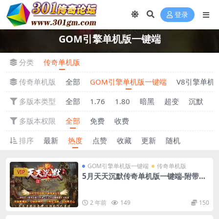
登录
GOM引擎单机版一键端
分类
传奇单机版
传奇单机版
全部
GOM引擎单机版一键端
V8引擎单机
多版本类型
全部
1.76
1.80
暗黑
超变
沉默
多版本权限
全部
免费
收费
排序
最新
热度
点赞
收藏
更新
随机
GOM引擎单机版一键端
传奇单机版
VIP
5月天天沉默传奇单机版一键端-附带可
视化GM后台
2 年前
149
150