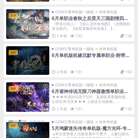
GOM引擎单机版一键端
传奇单机版
VIP
6月单职业春秋之后昊天三国剧情四大
陆单机版-附带GM后台
《带攻沙假人》 【假人进所有地图】（进图随机
攻击模式） 【拾取穿戴所有装备】 【...
2 年前
135
150
GOM引擎单机版一键端
传奇单机版
VIP
6月单机版机缘沉默专属单职业-附带G
M后台
2 年前
131
150
GOM引擎单机版一键端
传奇单机版
VIP
6月诸神传说无限刀神器激情单职业传
奇单机-附带GM后台
★★★申请好玩高于500，直接联系客服秒提，
让你抗米无忧★★★ 上线送主动捡物，...
2 年前
131
150
GOM引擎单机版一键端
传奇单机版
VIP
5月鸿蒙迷失传奇单机版-魔方光环-专属
BOSS-附带GM后台
↘本次更新散人玩家发展中不费力，土豪玩家玩