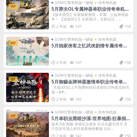
GOM引擎单机版一键端
传奇单机版
VIP
5月莽夫OL专属神器单职业传奇单机版-
附带GM后台
【版本类型】全新独家激情，专属，公益神器版
本！ 【游戏简介】全新模式，全新玩法，...
2 年前
147
150
GOM引擎单机版一键端
传奇单机版
VIP
5月独家侠客之忆武侠剧情专属传奇单
机版-附带GM后台
2 年前
147
150
GOM引擎单机版一键端
传奇单机版
VIP
5月御赐金牌神器激情单职业传奇单机
版本-附带GM后台
充值300以上可免费的转任意新区20%真实的充
值—&#...
2 年前
145
150
GOM引擎单机版一键端
传奇单机版
VIP
5月单职业黑暗沙漠-世界地图-狂暴捐献
魔体-附带GM后台一键端
版本为长期服 游戏玩法诸多 生活乐趣无穷尽 并
不目前市场上的垃圾废物快餐服 合区...
2 年前
142
150