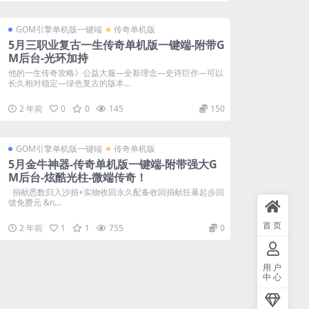
GOM引擎单机版一键端
传奇单机版
5月三职业复古一生传奇单机版一键端-附带G
M后台-光环加持
他的一生传奇攻略》公益大服—全新理念—史诗巨作—可以
长久相对稳定—绿色复古的版本...
2 年前
0
0
145
150
GOM引擎单机版一键端
传奇单机版
5月金牛神器-传奇单机版一键端-附带强大G
M后台-炫酷光柱-微端传奇！
捐献悉数归入沙捐+实物收回永久配备收回捐献狂暴起步回
馈免费元 &n...
首页
2 年前
1
1
755
0
用户
中心