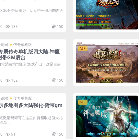
新区开区30分钟后举办，活动中一张地图内会
0
138
150
一键端
传奇单机版
VIP
专属传奇单机版四大陆-神魔
附带GM后台
日常消费均增加到游戏产出！这是目前
0
182
150
一键端
传奇单机版
VIP
录多地图多大陆强化-附带gm
戏激活码即可在这里如何领取超值大礼
新...
0
91
150