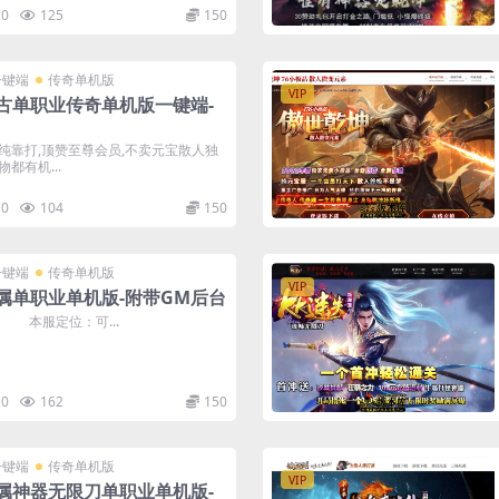
0
125
150
一键端
传奇单机版
VIP
古单职业传奇单机版一键端-
纯靠打,顶赞至尊会员,不卖元宝散人独
都有机...
0
104
150
一键端
传奇单机版
VIP
属单职业单机版-附带GM后台
 本服定位：可...
0
162
150
一键端
传奇单机版
VIP
属神器无限刀单职业单机版-