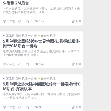
S-附带GM后台
↘本次更新散人玩家发展中不费力，土豪玩家玩得爽！↘关
注更多微信直接把送会员，送强...
2 年前
0
0
129
150
GOM引擎单机版一键端
传奇单机版
5月单职业黑暗沙漠-世界地图-狂暴捐献魔体-
附带GM后台一键端
版本为长期服 游戏玩法诸多 生活乐趣无穷尽 并不目前市场
上的垃圾废物快餐服 合区...
2 年前
0
0
142
150
GOM引擎单机版一键端
传奇单机版
5月单职业多大陆神赐魔域传奇一键端-附带G
M后台-探索版本
小资玩家沙城10元街金会0元现10舞金辩玩中资玩家捐献榜
一38元黄金至尊会员10...
2 年前
0
0
98
150