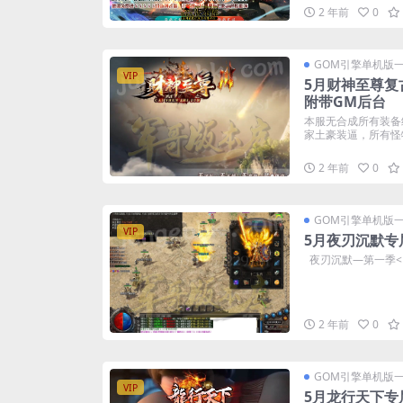
2 年前
0
GOM引擎单机版
VIP
5月财神至尊复
附带GM后台
本服无合成所有装备
家土豪装逼，所有怪物
2 年前
0
GOM引擎单机版
VIP
5月夜刃沉默专
夜刃沉默—第一季<
2 年前
0
GOM引擎单机版
VIP
5月龙行天下专