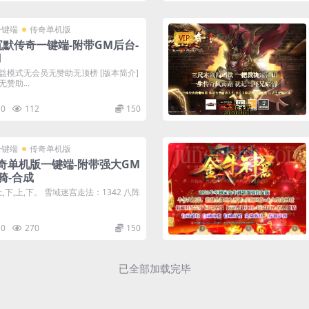
一键端
传奇单机版
VIP
沉默传奇一键端-附带GM后台-
刀
益模式无会员无赞助无顶榜 [版本简介]
赞助...
0
112
150
一键端
传奇单机版
奇单机版一键端-附带强大GM
骑-合成
,下,上,下。 雪域迷宫走法：1342 八阵
0
270
150
已全部加载完毕