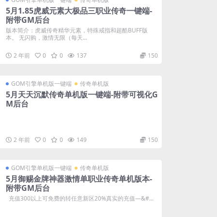
5月1.85虎威元素大极品三职业传奇一键端-
附带GM后台
版本简介：虎威传奇精华元素，特殊戒指和超酷BUFF版
本。 无闪购，激情无限（每天...
2 年前
0
0
137
150
GOM引擎单机版一键端
传奇单机版
5月天天沉默传奇单机版一键端-附带可视化G
M后台
2 年前
0
0
149
150
GOM引擎单机版一键端
传奇单机版
5月御赐金牌神器激情单职业传奇单机版本-
附带GM后台
充值300以上可免费的转任意新区20%真实的充值—&#...