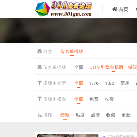
首页
分类
传奇单机版
传奇单机版
全部
GOM引擎单机版一键
多版本类型
全部
1.76
1.80
暗黑
多版本权限
全部
免费
收费
排序
最新
热度
点赞
收藏
更新
GOM引擎单机版