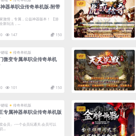
VIP
属神器单职业传奇单机版-附带
家激情，专属，公益神器版本！ 【游
新玩法，...
0
147
150
一键端
传奇单机版
VIP
门微变专属单职业传奇单机
台
0
101
150
一键端
传奇单机版
VIP
王专属神器单职业传奇单机版
台
[只卖会员」-一个会员玩通关.会员可以
..