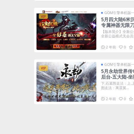
GOM引擎单机版
VIP
5月四大陆6米
专属神器无限
【版本简介】全新公
全新公益模式无会员无
2 年前
0
GOM引擎单机版
VIP
5月永劫世界传
后台-五大陆-坐
下,石墓阵走法：上.上
图走法：离震翼...
2 年前
0