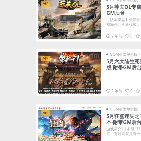
VIP
5月莽夫OL专
GM后台
【版本类型】全新独
戏简介】全新模式，全
2 年前
0
GOM引擎单机版
VIP
5月六大陆生死
版-附带GM后
2 年前
0
GOM引擎单机版
VIP
5月狂鲨迷失之
本-附带GM后
游戏简介] :|本服 
打。有时间就是有一切.