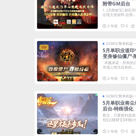
附带GM后台
1. [天降财宝] 
出现大里材料.信用...
2 年前
0
GOM引擎单机版
VIP
5月单职业道印
变身修仙僵尸-
本服承诺：所有的
市场上绝无仅有的...
2 年前
0
GOM引擎单机版
VIP
5月单职业将尘
后台-特殊强化
抢注，只要抢到该游
包![云隆财宝]详细介绍:
2 年前
0