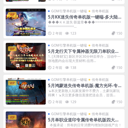
GOM引擎单机版一键端
传奇单机版
VIP
5月KK迷失传奇单机版一键端-多大陆-
附带GM后台-背包神器
◆◆◆ＫＫ迷失·新篇章◆◆◆=============
=============...
2 年前
123
150
GOM引擎单机版一键端
传奇单机版
VIP
5月龙行天下专属神器无限刀单职业单
机版-附带GM后台
1. [天降财宝] 新区开区30分钟后举办，活动中一
张地图内会出现大里材料.信用...
2 年前
138
150
GOM引擎单机版一键端
传奇单机版
VIP
5月鸿蒙迷失传奇单机版-魔方光环-专属
BOSS-附带GM后台
↘本次更新散人玩家发展中不费力，土豪玩家玩
得爽！↘关注更多微信直接把送会员，送强...
2 年前
129
150
GOM引擎单机版一键端
传奇单机版
VIP
5月单职业道印专属传奇单机版四大陆-
神魔变身修仙僵尸-附带GM后台
本服承诺：所有的日常消费均增加到游戏产出！