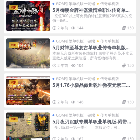
GOM引擎单机版一键端
传奇单机版
VIP
5月御赐金牌神器激情单职业传奇单机
版本-附带GM后台
充值300以上可免费的转任意新区20%真实的充
值—&#...
2 年前
144
150
GOM引擎单机版一键端
传奇单机版
VIP
5月财神至尊复古单职业传奇单机版一
键端-附带GM后台
本服无合成所有装备纯靠打,顶赞至尊会员,不卖元
宝散人独家土豪装逼，所有怪物都有机...
2 年前
104
150
GOM引擎单机版一键端
传奇单机版
VIP
5月1.76小极品傲世乾坤微变元素三职
业传奇-附带GM后台
2 年前
146
150
GOM引擎单机版一键端
传奇单机版
VIP
5月夜刃沉默专属单职业单机版-附带G
M后台
夜刃沉默—第一季< 本服定位：可...
2 年前
162
150