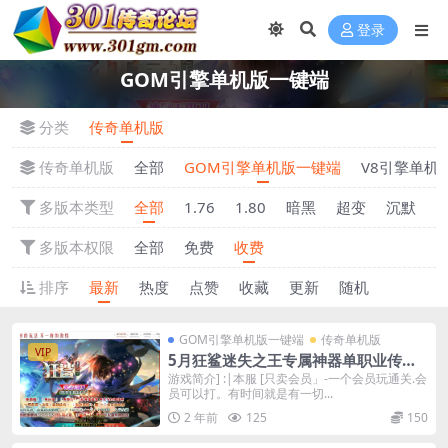
登录
GOM引擎单机版一键端
分类
传奇单机版
传奇单机版
全部
GOM引擎单机版一键端
V8引擎单机
多版本类型
全部
1.76
1.80
暗黑
超变
沉默
多版本权限
全部
免费
收费
排序
最新
热度
点赞
收藏
更新
随机
GOM引擎单机版一键端
传奇单机版
VIP
5月狂鲨迷失之王专属神器单职业传奇
单机版本-附带GM后台
游戏简介] :|本服 [只卖会员」-一个会员玩通关.会
员可以打。有时间就是有一切...
2 年前
125
150