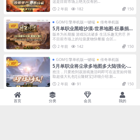
这是目前市场上绝无仅有的...
2 年前
182
150
GOM引擎单机版一键端
传奇单机版
VIP
5月单职业黑暗沙漠-世界地图-狂暴捐献
魔体-附带GM后台一键端
版本为长期服 游戏玩法诸多 生活乐趣无穷尽 并
不目前市场上的垃圾废物快餐服 合区...
2 年前
142
150
GOM引擎单机版一键端
传奇单机版
VIP
5月单职业将尘录多地图多大陆强化-附
带gm后台-特殊强化
抢注，只要抢到该游戏激活码即可在这里如何领
取超值大礼包![云隆财宝]详细介绍:新...
2 年前
91
150
GOM引擎单机版一键端
传奇单机版
首页
分类
会员
我的
VIP
5月单职业多大陆神赐魔域传奇一键端-
附带GM后台-探索版本
小资玩家沙城10元街金会0元现10舞金辩玩中资
玩家捐献榜一38元黄金至尊会员10...
2 年前
98
150
GOM引擎单机版一键端
传奇单机版
VIP