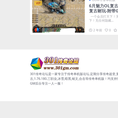
VIP
6月魅力OL复
复古耐玩-附带
一个会员打天下！无
下！无任何隐藏...
2 年前
0
301传奇论坛是一家专注于传奇单机版论坛.定期分享传奇超变,
古,1.76.180.三职业,冰雪,暗黑,铭文,合击等传奇单机版！均支
GM后台专注一人一服！