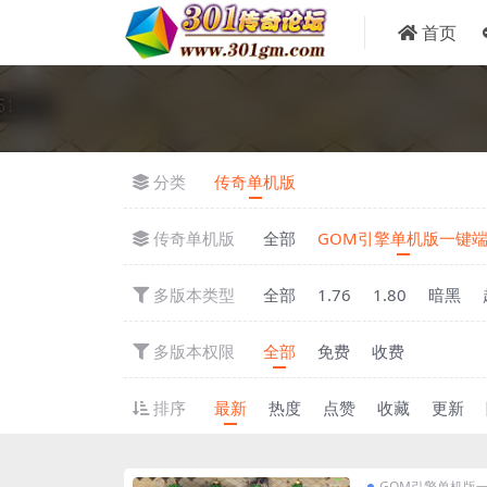
首页
分类
传奇单机版
传奇单机版
全部
GOM引擎单机版一键
多版本类型
全部
1.76
1.80
暗黑
多版本权限
全部
免费
收费
排序
最新
热度
点赞
收藏
更新
GOM引擎单机版