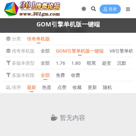
登录
GOM引擎单机版一键端
分类
传奇单机版
传奇单机版
全部
GOM引擎单机版一键端
V8引擎单机
多版本类型
全部
1.76
1.80
暗黑
超变
沉默
多版本权限
全部
免费
收费
排序
最新
热度
点赞
收藏
更新
随机
暂无内容