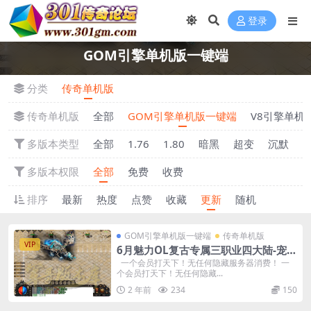
登录
GOM引擎单机版一键端
分类
传奇单机版
传奇单机版
全部
GOM引擎单机版一键端
V8引擎单机
多版本类型
全部
1.76
1.80
暗黑
超变
沉默
多版本权限
全部
免费
收费
排序
最新
热度
点赞
收藏
更新
随机
GOM引擎单机版一键端
传奇单机版
VIP
6月魅力OL复古专属三职业四大陆-宠物
坐骑-复古耐玩-附带GM后台
一个会员打天下！无任何隐藏服务器消费！ 一
个会员打天下！无任何隐藏...
2 年前
234
150