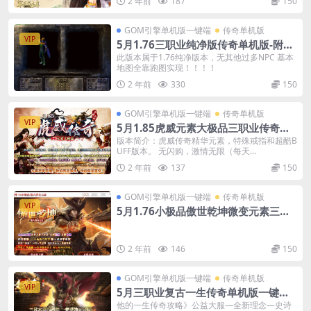
2 年前
187
150
GOM引擎单机版一键端
传奇单机版
VIP
5月1.76三职业纯净版传奇单机版-附带
GM后台
此版本属于1.76纯净版本，无其他过多NPC 基本
地图全靠跑图实现！！！！
2 年前
330
150
GOM引擎单机版一键端
传奇单机版
VIP
5月1.85虎威元素大极品三职业传奇一
键端-附带GM后台
版本简介：虎威传奇精华元素，特殊戒指和超酷B
UFF版本。 无闪购，激情无限（每天...
2 年前
137
150
GOM引擎单机版一键端
传奇单机版
VIP
5月1.76小极品傲世乾坤微变元素三职
业传奇-附带GM后台
2 年前
146
150
GOM引擎单机版一键端
传奇单机版
VIP
5月三职业复古一生传奇单机版一键端-
附带GM后台-光环加持
他的一生传奇攻略》公益大服—全新理念—史诗