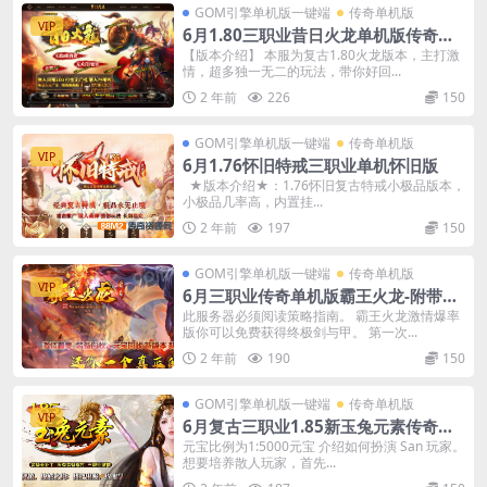
GOM引擎单机版一键端
传奇单机版
VIP
6月1.80三职业昔日火龙单机版传奇装
备上缴-重铸炼化强化-附带GM后台
【版本介绍】 本服为复古1.80火龙版本，主打激
情，超多独一无二的玩法，带你好回...
2 年前
226
150
GOM引擎单机版一键端
传奇单机版
VIP
6月1.76怀旧特戒三职业单机怀旧版
★版本介绍★：1.76怀旧复古特戒小极品版本，
小极品几率高，内置挂...
2 年前
197
150
GOM引擎单机版一键端
传奇单机版
VIP
6月三职业传奇单机版霸王火龙-附带G
M后台
此服务器必须阅读策略指南。 霸王火龙激情爆率
版你可以免费获得终极剑与甲。 第一次...
2 年前
190
150
GOM引擎单机版一键端
传奇单机版
VIP
6月复古三职业1.85新玉兔元素传奇单
机版本-附带GM后台
元宝比例为1:5000元宝 介绍如何扮演 San 玩家。
想要培养散人玩家，首先...