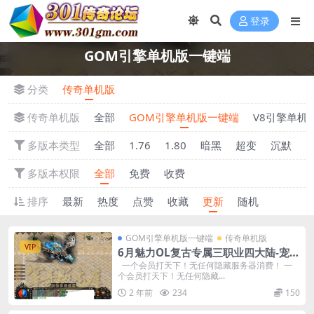
登录
GOM引擎单机版一键端
分类
传奇单机版
传奇单机版
全部
GOM引擎单机版一键端
V8引擎单机
多版本类型
全部
1.76
1.80
暗黑
超变
沉默
多版本权限
全部
免费
收费
排序
最新
热度
点赞
收藏
更新
随机
GOM引擎单机版一键端
传奇单机版
VIP
6月魅力OL复古专属三职业四大陆-宠物
坐骑-复古耐玩-附带GM后台
一个会员打天下！无任何隐藏服务器消费！ 一
个会员打天下！无任何隐藏...
2 年前
234
150