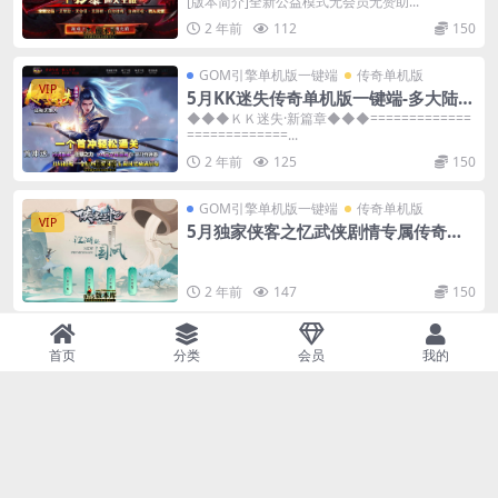
[版本简介]全新公益模式无会员无赞助...
2 年前
112
150
GOM引擎单机版一键端
传奇单机版
VIP
5月KK迷失传奇单机版一键端-多大陆-
附带GM后台-背包神器
◆◆◆ＫＫ迷失·新篇章◆◆◆=============
=============...
2 年前
125
150
GOM引擎单机版一键端
传奇单机版
VIP
5月独家侠客之忆武侠剧情专属传奇单
机版-附带GM后台
2 年前
147
150
GOM引擎单机版一键端
传奇单机版
VIP
首页
分类
会员
我的
6月单职业西域沉默可骑马传奇单机版-
附带GM后台
2 年前
804
250000
GOM引擎单机版一键端
传奇单机版
VIP
5月贺岁2元蚂蚁嘟嘟沉默公益单职业单