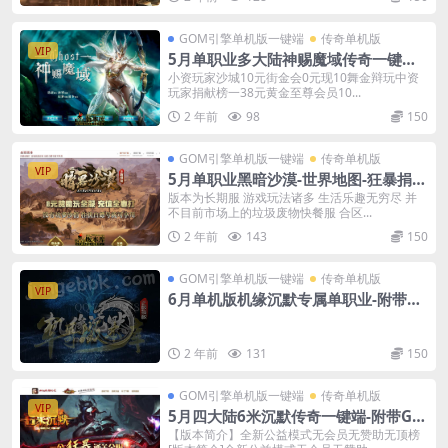
GOM引擎单机版一键端
传奇单机版
VIP
5月单职业多大陆神赐魔域传奇一键端-
附带GM后台-探索版本
小资玩家沙城10元街金会0元现10舞金辩玩中资
玩家捐献榜一38元黄金至尊会员10...
2 年前
98
150
GOM引擎单机版一键端
传奇单机版
VIP
5月单职业黑暗沙漠-世界地图-狂暴捐献
魔体-附带GM后台一键端
版本为长期服 游戏玩法诸多 生活乐趣无穷尽 并
不目前市场上的垃圾废物快餐服 合区...
2 年前
143
150
GOM引擎单机版一键端
传奇单机版
VIP
6月单机版机缘沉默专属单职业-附带G
M后台
2 年前
131
150
GOM引擎单机版一键端
传奇单机版
VIP
5月四大陆6米沉默传奇一键端-附带GM
后台-专属神器无限刀
【版本简介】全新公益模式无会员无赞助无顶榜