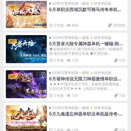
GOM引擎单机版一键端
传奇单机版
VIP
6月单职业西域沉默可骑马传奇单机版-
附带GM后台
2 年前
804
250000
GOM引擎单机版一键端
传奇单机版
VIP
6月贤者大陆专属神器单机一键端-附带
GM后台
◆全新耗时6个月-倾力制作匠心制作一好难难寻
找-各位玩家不要错过本服 ◆年度巨献...
2 年前
118
150
GOM引擎单机版一键端
传奇单机版
VIP
6月诸神传说无限刀神器激情单职业传
奇单机-附带GM后台
★★★申请好玩高于500，直接联系客服秒提，
让你抗米无忧★★★ 上线送主动捡物，...
2 年前
131
150
GOM引擎单机版一键端
传奇单机版
VIP
6月九魂遗忘神器单职业单机版传奇-附
带GM后台
2 年前
128
150