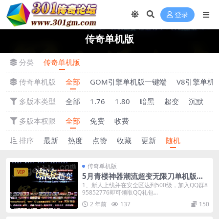
登录
传奇单机版
分类
传奇单机版
传奇单机版
全部
GOM引擎单机版一键端
V8引擎单机
多版本类型
全部
1.76
1.80
暗黑
超变
沉默
多版本权限
全部
免费
收费
排序
最新
热度
点赞
收藏
更新
随机
传奇单机版
VIP
5月青楼神器潮流超变无限刀单机版单
职业-附带GM后台
1、新人上线并在安全区达到500级，加入QQ群8
95852776即可领取QQ礼包...
2 年前
137
150