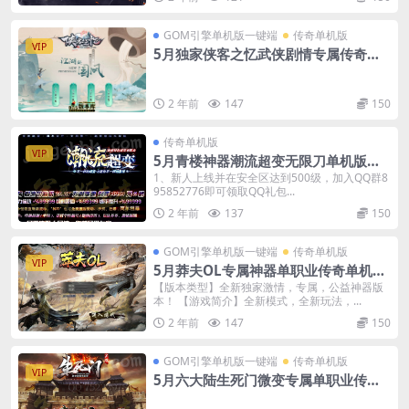
GOM引擎单机版一键端
传奇单机版
VIP
5月独家侠客之忆武侠剧情专属传奇单
机版-附带GM后台
2 年前
147
150
传奇单机版
VIP
5月青楼神器潮流超变无限刀单机版单
职业-附带GM后台
1、新人上线并在安全区达到500级，加入QQ群8
95852776即可领取QQ礼包...
2 年前
137
150
GOM引擎单机版一键端
传奇单机版
VIP
5月莽夫OL专属神器单职业传奇单机版-
附带GM后台
【版本类型】全新独家激情，专属，公益神器版
本！ 【游戏简介】全新模式，全新玩法，...
2 年前
147
150
GOM引擎单机版一键端
传奇单机版
VIP
5月六大陆生死门微变专属单职业传奇
单机版-附带GM后台