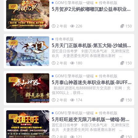
GOM引擎单机版一键端
传奇单机版
VIP
5月贺岁2元蚂蚁嘟嘟沉默公益单职业单
机版-附带GM后台
2 年前
226
150
传奇单机版
VIP
5月天门正版单机版-第五大陆-沙城捐
献-狂暴之力-附带GM后台
遥忆昔日传奇梦 剑影刀光杀气浓 兄弟情深悲
欢共 夫妻恩爱生死同 杀猫逐鹿出新村 ...
2 年前
180
150
GOM引擎单机版一键端
传奇单机版
VIP
5月泰山神器迷失单职业单机版-BUFF
洗练-附带GM后台
新战区进团礼包888888官方交流群：官网： 充
值300以上，获得...
2 年前
174
150
GOM引擎单机版一键端
传奇单机版
VIP
5月旺旺超变无限刀单机版一键端-附带
传奇GM后台
遥忆昔日传奇梦 剑影刀光杀气浓 兄弟情深悲
欢共 夫妻恩爱生死同 杀猫逐鹿出新村 ...
2 年前
121
150