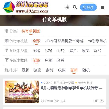
登录
传奇单机版
分类
传奇单机版
传奇单机版
全部
GOM引擎单机版一键端
V8引擎单机
多版本类型
全部
1.76
1.80
暗黑
超变
沉默
多版本权限
全部
免费
收费
排序
最新
热度
点赞
收藏
更新
随机
GOM引擎单机版一键端
传奇单机版
VIP
6月九魂遗忘神器单职业单机版传奇-附
带GM后台
2 年前
128
150