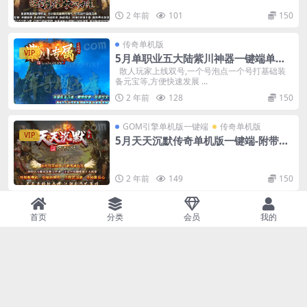
2 年前
101
150
传奇单机版
VIP
5月单职业五大陆紫川神器一键端单机
版-附带GM后台
散人玩家上线双号,一个号泡点一个号打基础装
备元宝等,方便快速发展 ...
2 年前
128
150
GOM引擎单机版一键端
传奇单机版
VIP
5月天天沉默传奇单机版一键端-附带可
视化GM后台
2 年前
149
150
GOM引擎单机版一键端
传奇单机版
VIP
首页
分类
会员
我的
5月御赐金牌神器激情单职业传奇单机
版本-附带GM后台
充值300以上可免费的转任意新区20%真实的充
值—&#...
2 年前
145
150
GOM引擎单机版一键端
传奇单机版
VIP
5月财神至尊复古单职业传奇单机版一