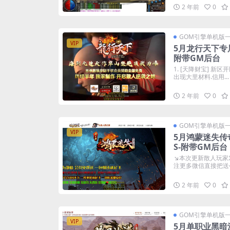
2 年前
0
GOM引擎单机版
VIP
5月龙行天下专
附带GM后台
1. [天降财宝] 
出现大里材料.信用...
2 年前
0
GOM引擎单机版
VIP
5月鸿蒙迷失传
S-附带GM后台
↘本次更新散人玩家
注更多微信直接把送会
2 年前
0
GOM引擎单机版
VIP
5月单职业黑暗