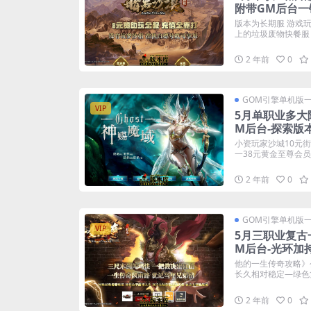
附带GM后台一
版本为长期服 游戏
上的垃圾废物快餐服 合
2 年前
0
GOM引擎单机版
VIP
5月单职业多大
M后台-探索版
小资玩家沙城10元
一38元黄金至尊会员10
2 年前
0
GOM引擎单机版
VIP
5月三职业复古
M后台-光环加
他的一生传奇攻略》
长久相对稳定—绿色复
2 年前
0