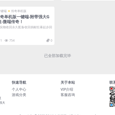
一键端
传奇单机版
传奇单机版一键端-附带强大G
柱-微端传奇！
实物收回永久配备收回捐献狂暴起步回
1
754
0
已全部加载完毕
快速导航
关于本站
联
个人中心
VIP介绍
游戏分类
客服咨询
复
持强大