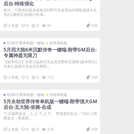
后台-特殊强化
抢注，只要抢到该游戏激活码即可在这里如何领取超值大礼
包![云隆财宝]详细介绍:新...
2 年前
0
0
91
150
GOM引擎单机版一键端
传奇单机版
5月四大陆6米沉默传奇一键端-附带GM后台-
专属神器无限刀
【版本简介】全新公益模式无会员无赞助无顶榜 [版本简介]
全新公益模式无会员无赞助...
2 年前
0
0
112
150
GOM引擎单机版一键端
传奇单机版
5月永劫世界传奇单机版一键端-附带强大GM
后台-五大陆-坐骑-合成
下,石墓阵走法：上.上,下,上,下。 雪域迷宫走法：1342 八阵
图走法：离震翼...
2 年前
0
0
270
150