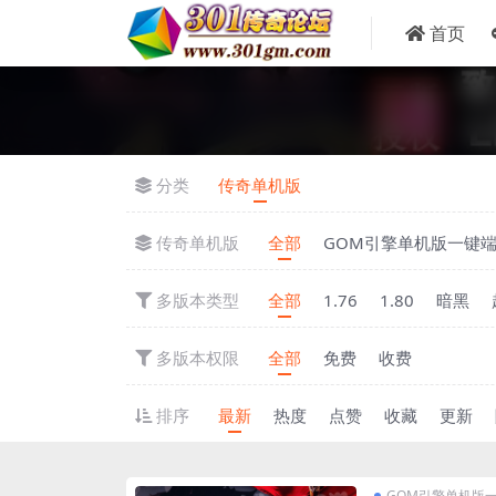
首页
分类
传奇单机版
传奇单机版
全部
GOM引擎单机版一键
多版本类型
全部
1.76
1.80
暗黑
多版本权限
全部
免费
收费
排序
最新
热度
点赞
收藏
更新
GOM引擎单机版