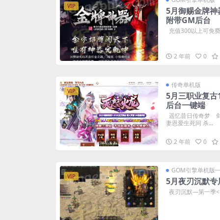
VIP
5月御赐金牌神
附带GM后台
充值300以上可免费
2 年前
0
传奇单机版
VIP
5月三职业复古1
后台一键端
遥忆昔日传奇梦 
妻恩爱生死同 杀...
2 年前
0
GOM引擎单机版
VIP
5月夜刃沉默专
夜刃沉默—第一季<