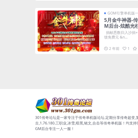
GOM引擎单机版
5月金牛神器-
M后台-炫酷光
捐献悉数归入沙捐+
馈免费元 &n...
2 年前
1
301传奇论坛是一家专注于传奇单机版论坛.定期分享传奇超变,
古,1.76.180.三职业,冰雪,暗黑,铭文,合击等传奇单机版！均支
GM后台专注一人一服！