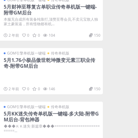
5月财神至尊复古单职业传奇单机版一键端-
附带GM后台
本服无合成所有装备纯靠打,顶赞至尊会员,不卖元宝散人独
家土豪装逼，所有怪物都有机...
2 年前
0
0
104
150
GOM引擎单机版一键端
传奇单机版
5月1.76小极品傲世乾坤微变元素三职业传
奇-附带GM后台
2 年前
0
0
146
150
GOM引擎单机版一键端
传奇单机版
5月KK迷失传奇单机版一键端-多大陆-附带G
M后台-背包神器
◆◆◆ＫＫ迷失·新篇章◆◆◆=====================
=====...