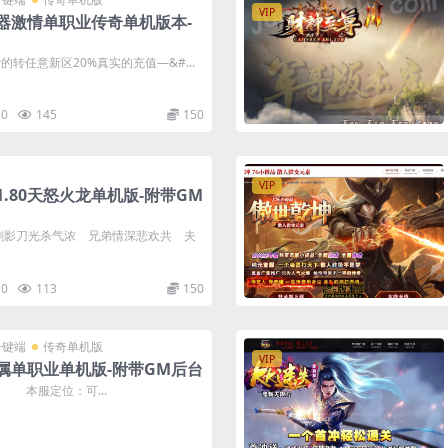
VIP
器激情单职业传奇单机版本-
的转任意新区20%真实的充值—&#...
0
145
150
VIP
.80天怒火龙单机版-附带GM
剑影刀光杀气浓 兄弟情深悲欢共 夫
0
113
150
一键端
传奇单机版
VIP
属单职业单机版-附带GM后台
 本服定位：可...