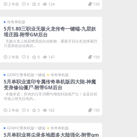
2 年前
0
0
124
150
传奇单机版
5月1.80三职业无极火龙传奇一键端-九层妖
塔庄园-附带GM后台
无极火龙上线获赠系统自动捡物，重新开启任意选择暴烈
只需系统自动再回...
2 年前
0
0
147
150
GOM引擎单机版一键端
传奇单机版
5月单职业道印专属传奇单机版四大陆-神魔
变身修仙僵尸-附带GM后台
本服承诺：所有的日常消费均增加到游戏产出！这是目前
市场上绝无仅有的...
2 年前
0
0
182
150
GOM引擎单机版一键端
传奇单机版
5月单职业将尘录多地图多大陆强化-附带gm