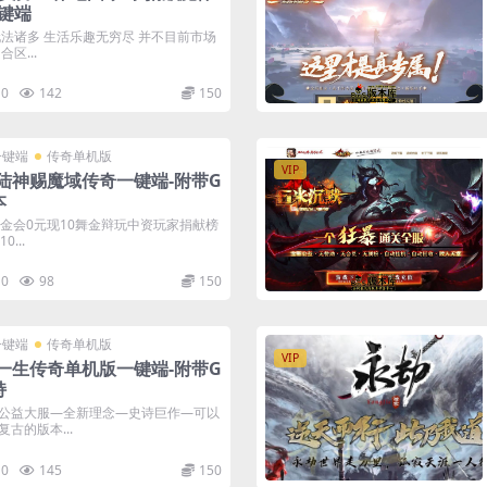
键端
玩法诸多 生活乐趣无穷尽 并不目前市场
区...
0
142
150
一键端
传奇单机版
VIP
陆神赐魔域传奇一键端-附带G
本
街金会0元现10舞金辩玩中资玩家捐献榜
...
0
98
150
一键端
传奇单机版
VIP
一生传奇单机版一键端-附带G
持
公益大服—全新理念—史诗巨作—可以
古的版本...
0
145
150