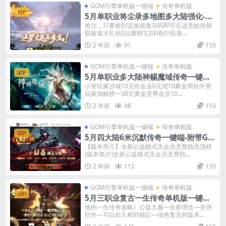
GOM引擎单机版一键端
传奇单机版
VIP
5月单职业将尘录多地图多大陆强化-附
带gm后台-特殊强化
抢注，只要抢到该游戏激活码即可在这里如何领
取超值大礼包![云隆财宝]详细介绍:新...
2 年前
91
150
GOM引擎单机版一键端
传奇单机版
VIP
5月单职业多大陆神赐魔域传奇一键端-
附带GM后台-探索版本
小资玩家沙城10元街金会0元现10舞金辩玩中资
玩家捐献榜一38元黄金至尊会员10...
2 年前
98
150
GOM引擎单机版一键端
传奇单机版
VIP
5月四大陆6米沉默传奇一键端-附带GM
后台-专属神器无限刀
【版本简介】全新公益模式无会员无赞助无顶榜
[版本简介]全新公益模式无会员无赞助...
2 年前
112
150
GOM引擎单机版一键端
传奇单机版
VIP
5月三职业复古一生传奇单机版一键端-
附带GM后台-光环加持
他的一生传奇攻略》公益大服—全新理念—史诗
巨作—可以长久相对稳定—绿色复古的版本...