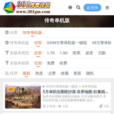
登录
传奇单机版
分类
传奇单机版
传奇单机版
全部
GOM引擎单机版一键端
V8引擎单机
多版本类型
全部
1.76
1.80
暗黑
超变
沉默
多版本权限
全部
免费
收费
排序
最新
热度
点赞
收藏
更新
随机
GOM引擎单机版一键端
传奇单机版
VIP
5月单职业黑暗沙漠-世界地图-狂暴捐献
魔体-附带GM后台一键端
版本为长期服 游戏玩法诸多 生活乐趣无穷尽 并
不目前市场上的垃圾废物快餐服 合区...
2 年前
142
150