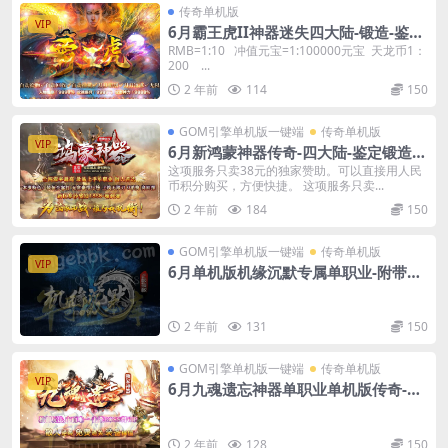
传奇单机版
VIP
6月霸王虎II神器迷失四大陆-锻造-鉴
定-棋盘-GM后台
RMB=1:10 冲值元宝=1:100000元宝 天龙币1：
200 ...
2 年前
114
150
GOM引擎单机版一键端
传奇单机版
VIP
6月新鸿蒙神器传奇-四大陆-鉴定锻造强
化加星-骰王-魂骨-可视化GM后台
这项服务只卖38元的独家赞助。可以直接用人民
币积分购买，方便快捷。 这项服务只卖...
2 年前
184
150
GOM引擎单机版一键端
传奇单机版
VIP
6月单机版机缘沉默专属单职业-附带G
M后台
2 年前
131
150
GOM引擎单机版一键端
传奇单机版
VIP
6月九魂遗忘神器单职业单机版传奇-附
带GM后台
2 年前
128
150