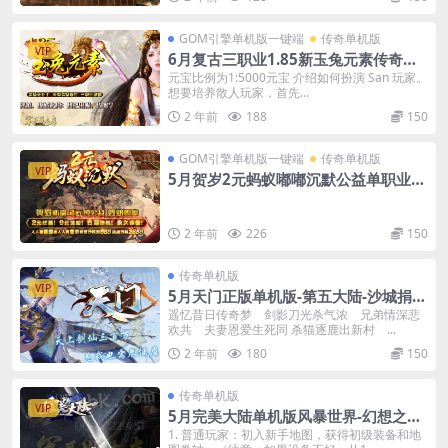
GOM引擎单机版一键端
传奇单机版
VIP
6月复古三职业1.85新玉兔元素传奇单
机版本-附带GM后台
元宝比例为1:5000元宝 介绍如何扮演 San 玩家。
想要培养散人玩家，首先...
2 年前
188
150
GOM引擎单机版一键端
传奇单机版
VIP
5月贺岁2元蚂蚁嘟嘟沉默公益单职业单
机版-附带GM后台
2 年前
226
150
传奇单机版
VIP
5月天门正版单机版-第五大陆-沙城捐
献-狂暴之力-附带GM后台
遥忆昔日传奇梦 剑影刀光杀气浓 兄弟情深悲
欢共 夫妻恩爱生死同 杀猫逐鹿出新村 ...
2 年前
180
150
传奇单机版
VIP
5月完美大陆单机版风暴世界-幻想之旅-
神魔之体-装备强化-附带GM后台
1. 普通玩家：初入新手地图，获得初级装备和地