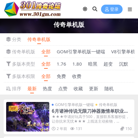
登录
传奇单机版
分类
传奇单机版
传奇单机版
全部
GOM引擎单机版一键端
V8引擎单机
多版本类型
全部
1.76
1.80
暗黑
超变
沉默
多版本权限
全部
免费
收费
排序
最新
热度
点赞
收藏
更新
随机
GOM引擎单机版一键端
传奇单机版
VIP
6月诸神传说无限刀神器激情单职业传
奇单机-附带GM后台
★★★申请好玩高于500，直接联系客服秒提，
让你抗米无忧★★★ 上线送主动捡物，...
2 年前
131
150